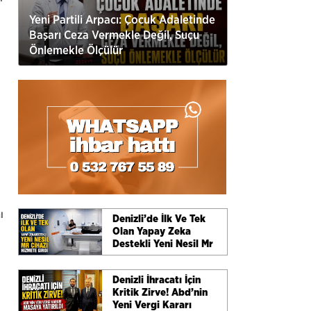
Yeni Partili Arpacı: Çocuk Adaletinde
Başarı Ceza Vermekle Değil, Suçu
Önlemekle Ölçülür
ı
Denizli’de İlk Ve Tek
Olan Yapay Zeka
Destekli Yeni Nesil Mr
Cihazı Hizmete Girdi
Denizli İhracatı İçin
Kritik Zirve! Abd’nin
Yeni Vergi Kararı