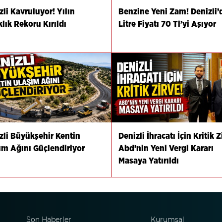
zli Kavruluyor! Yılın
Benzine Yeni Zam! Denizli’
klık Rekoru Kırıldı
Litre Fiyatı 70 Tl’yi Aşıyor
zli Büyükşehir Kentin
Denizli İhracatı İçin Kritik Z
ım Ağını Güçlendiriyor
Abd’nin Yeni Vergi Kararı
Masaya Yatırıldı
Son Haberler
Kurumsal