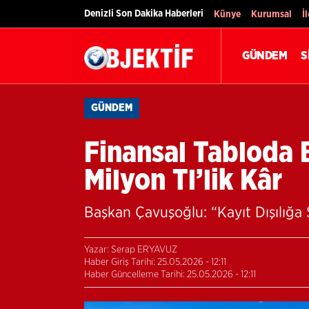
Denizli Son Dakika Haberleri
Künye
Kurumsal
İ
GÜNDEM
S
GÜNDEM
Finansal Tabloda B
Milyon Tl’lik Kâr
Başkan Çavuşoğlu: “Kayıt Dışılığa
Yazar: Serap ERYAVUZ
Haber Giriş Tarihi: 25.05.2026 - 12:11
Haber Güncelleme Tarihi: 25.05.2026 - 12:11