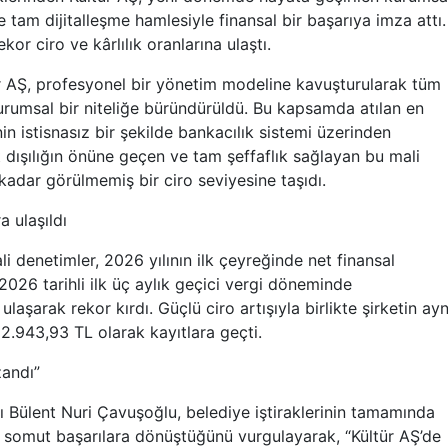
e tam dijitalleşme hamlesiyle finansal bir başarıya imza attı.
kor ciro ve kârlılık oranlarına ulaştı.
ür AŞ, profesyonel bir yönetim modeline kavuşturularak tüm
urumsal bir niteliğe büründürüldü. Bu kapsamda atılan en
nin istisnasız bir şekilde bankacılık sistemi üzerinden
 dışılığın önüne geçen ve tam şeffaflık sağlayan bu mali
 kadar görülmemiş bir ciro seviyesine taşıdı.
a ulaşıldı
i denetimler, 2026 yılının ilk çeyreğinde net finansal
 2026 tarihli ilk üç aylık geçici vergi döneminde
laşarak rekor kırdı. Güçlü ciro artışıyla birlikte şirketin ayn
.943,93 TL olarak kayıtlara geçti.
zandı”
ı Bülent Nuri Çavuşoğlu, belediye iştiraklerinin tamamında
nın somut başarılara dönüştüğünü vurgulayarak, “Kültür AŞ’de