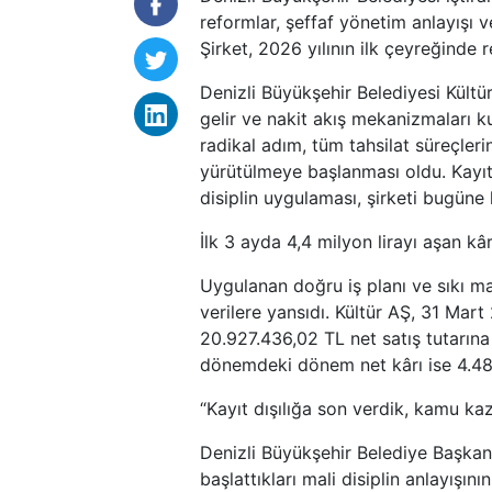
reformlar, şeffaf yönetim anlayışı v
Şirket, 2026 yılının ilk çeyreğinde re
Denizli Büyükşehir Belediyesi Kült
gelir ve nakit akış mekanizmaları k
radikal adım, tüm tahsilat süreçleri
yürütülmeye başlanması oldu. Kayıt
disiplin uygulaması, şirketi bugüne
İlk 3 ayda 4,4 milyon lirayı aşan kâr
Uygulanan doğru iş planı ve sıkı mal
verilere yansıdı. Kültür AŞ, 31 Mart
20.927.436,02 TL net satış tutarına u
dönemdeki dönem net kârı ise 4.482
“Kayıt dışılığa son verdik, kamu ka
Denizli Büyükşehir Belediye Başkan
başlattıkları mali disiplin anlayışı