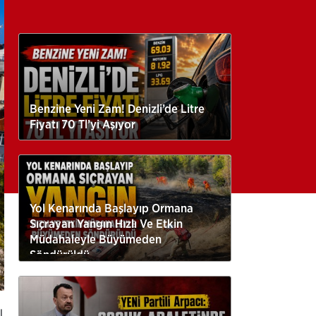
Benzine Yeni Zam! Denizli’de Litre
Fiyatı 70 Tl’yi Aşıyor
Yol Kenarında Başlayıp Ormana
Sıçrayan Yangın Hızlı Ve Etkin
Müdahaleyle Büyümeden
Söndürüldü
l