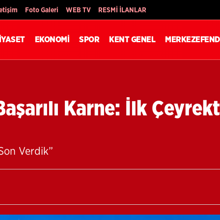
Son Dakika
letişim
Foto Galeri
WEB TV
RESMİ İLANLAR
İYASET
EKONOMİ
SPOR
KENT GENEL
MERKEZEFEND
aşarılı Karne: İlk Çeyrek
 Son Verdik”