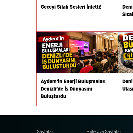
Geceyi Silah Sesleri İnletti!
Deni
Sıca
Aydem’in Enerji Buluşmaları
Deni
Denizli’de İş Dünyasını
Ulaş
Buluşturdu
Sayfalar
Belediye Sayfaları