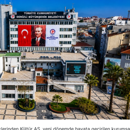
aklerinden Kültür AŞ, yeni dönemde hayata geçirilen kurumsa