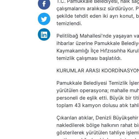
T.C. Pamukkale Belediyesi, halk sa
çalışmalarını aralıksız sürdürüyor. 
şekilde tehdit eden iki ayrı konut,
temizlendi.
Pelitlibağ Mahallesi'nde yaşayan v
ihbarlar üzerine Pamukkale Belediy
Kaymakamlığı İlçe Hıfzıssıhha Kurul
temizlik çalışması başlatıldı.
KURUMLAR ARASI KOORDİNASYO
Pamukkale Belediyesi Temizlik İşler
yürütülen operasyona; mahalle muht
personeli de eşlik etti. Büyük bir ti
toplam 43 kamyon dolusu atık tahli
Çıkarılan atıklar, Denizli Büyükşehir
nakledilerek bölge halkının rahat 
gösterilerek yürütülen tahliye işlem