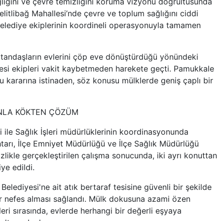
ğlığını ve çevre temizliğini koruma vizyonu doğrultusunda
Pelitlibağ Mahallesi’nde çevre ve toplum sağlığını ciddi
 belediye ekiplerinin koordineli operasyonuyla tamamen
atandaşların evlerini çöp eve dönüştürdüğü yönündeki
esi ekipleri vakit kaybetmeden harekete geçti. Pamukkale
u kararına istinaden, söz konusu mülklerde geniş çaplı bir
NLA KÖKTEN ÇÖZÜM
i ile Sağlık İşleri müdürlüklerinin koordinasyonunda
arı, İlçe Emniyet Müdürlüğü ve İlçe Sağlık Müdürlüğü
tizlikle gerçekleştirilen çalışma sonucunda, iki ayrı konuttan
ye edildi.
 Belediyesi'ne ait atık bertaraf tesisine güvenli bir şekilde
bir nefes alması sağlandı. Mülk dokusuna azami özen
leri sırasında, evlerde herhangi bir değerli eşyaya