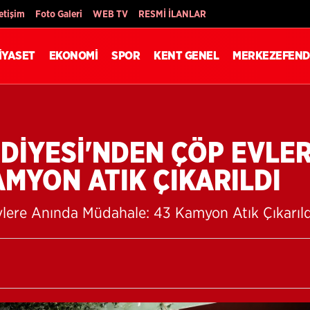
Son Dakika
letişim
Foto Galeri
WEB TV
RESMİ İLANLAR
İYASET
EKONOMİ
SPOR
KENT GENEL
MERKEZEFEND
DİYESİ'NDEN ÇÖP EVLE
MYON ATIK ÇIKARILDI
lere Anında Müdahale: 43 Kamyon Atık Çıkarıld