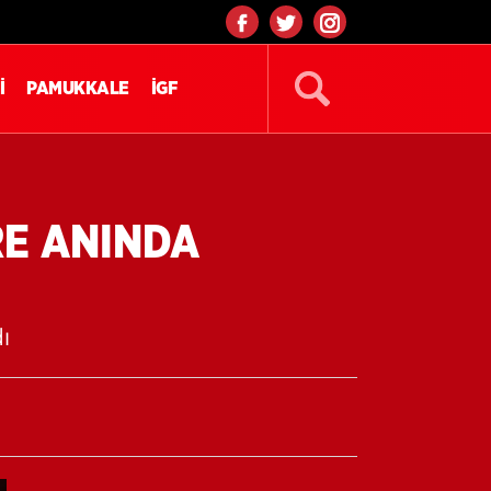
İ
PAMUKKALE
İGF
RE ANINDA
ı