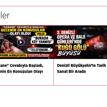
ler
ane" Cevabıyla Başladı,
Denizli Büyükşehir’le Tarih
nin En Konuşulan Olayı
Sanat Bir Arada
u