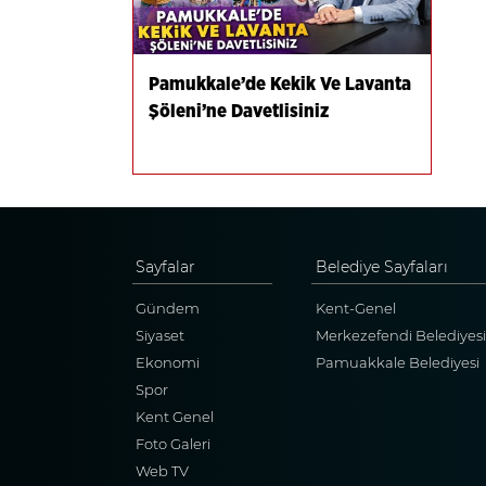
Pamukkale’de Kekik Ve Lavanta
Şöleni’ne Davetlisiniz
Sayfalar
Belediye Sayfaları
Gündem
Kent-Genel
Siyaset
Merkezefendi Belediyesi
Ekonomi
Pamuakkale Belediyesi
Spor
Kent Genel
Foto Galeri
Web TV