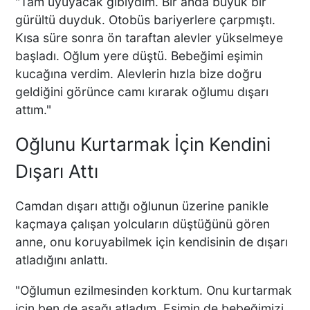
"Tam uyuyacak gibiydim. Bir anda büyük bir
gürültü duyduk. Otobüs bariyerlere çarpmıştı.
Kısa süre sonra ön taraftan alevler yükselmeye
başladı. Oğlum yere düştü. Bebeğimi eşimin
kucağına verdim. Alevlerin hızla bize doğru
geldiğini görünce camı kırarak oğlumu dışarı
attım."
Oğlunu Kurtarmak İçin Kendini
Dışarı Attı
Camdan dışarı attığı oğlunun üzerine panikle
kaçmaya çalışan yolcuların düştüğünü gören
anne, onu koruyabilmek için kendisinin de dışarı
atladığını anlattı.
"Oğlumun ezilmesinden korktum. Onu kurtarmak
için ben de aşağı atladım. Eşimin de bebeğimizi