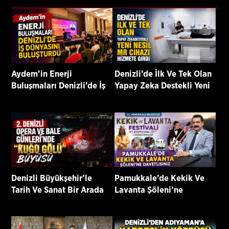
Aydem’in Enerji
Denizli’de İlk Ve Tek Olan
Buluşmaları Denizli’de İş
Yapay Zeka Destekli Yeni
Dünyasını Buluşturdu
Nesil Mr Cihazı Hizmete
Girdi
Denizli Büyükşehir’le
Pamukkale’de Kekik Ve
Tarih Ve Sanat Bir Arada
Lavanta Şöleni’ne
Davetlisiniz