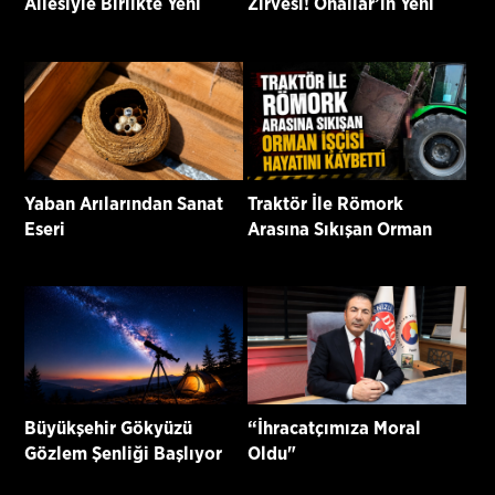
Ailesiyle Birlikte Yeni
Zirvesi! Önallar’ın Yeni
Parti’ye Katıldı
Projeleri Masaya Yatırıldı
Yaban Arılarından Sanat
Traktör İle Römork
Eseri
Arasına Sıkışan Orman
İşçisi Hayatını Kaybetti
Büyükşehir Gökyüzü
“İhracatçımıza Moral
Gözlem Şenliği Başlıyor
Oldu"