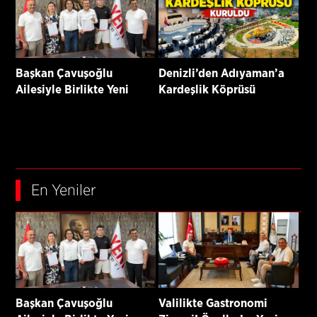
Başkan Çavuşoğlu
Denizli’den Adıyaman’a
Ailesiyle Birlikte Yeni
Kardeşlik Köprüsü
Parti’ye Katıldı
Kuruldu
En Yeniler
Başkan Çavuşoğlu
Valilikte Gastronomi