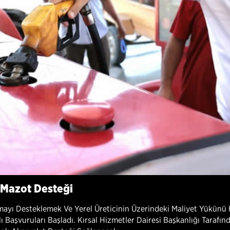
 Mazot Desteği
nmayı Desteklemek Ve Yerel Üreticinin Üzerindeki Maliyet Yükünü
ı Başvuruları Başladı. Kırsal Hizmetler Dairesi Başkanlığı Taraf