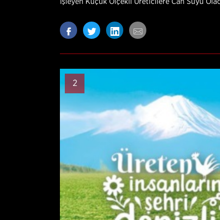
İşleyen Küçük Ölçekli Üreticilere Can Suyu Ola
2