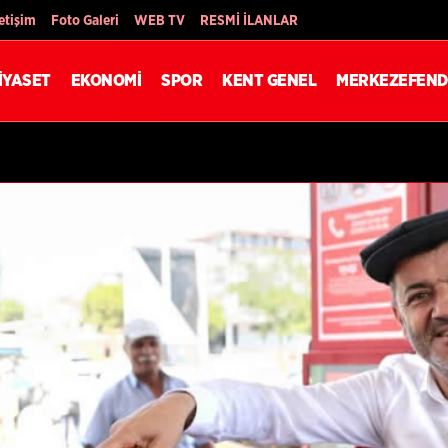
Son Dakika
letişim
Foto Galeri
WEB TV
RESMİ İLANLAR
İYASET
EKONOMİ
SPOR
KENT GENEL
MERKEZEFEND