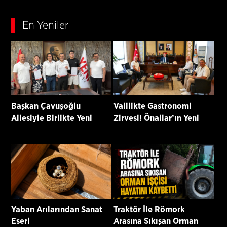
En Yeniler
Başkan Çavuşoğlu
Valilikte Gastronomi
Ailesiyle Birlikte Yeni
Zirvesi! Önallar’ın Yeni
Parti’ye Katıldı
Projeleri Masaya Yatırıldı
Yaban Arılarından Sanat
Traktör İle Römork
Eseri
Arasına Sıkışan Orman