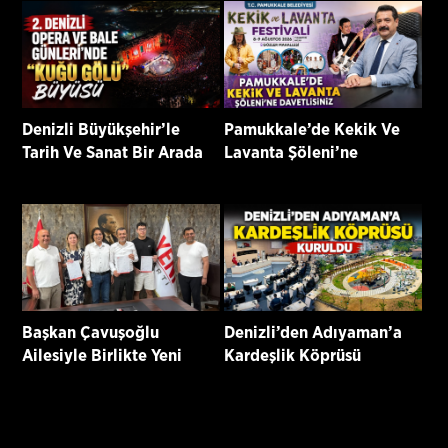
Denizli Büyükşehir’le
Pamukkale’de Kekik Ve
Tarih Ve Sanat Bir Arada
Lavanta Şöleni’ne
Davetlisiniz
Başkan Çavuşoğlu
Denizli’den Adıyaman’a
Ailesiyle Birlikte Yeni
Kardeşlik Köprüsü
Parti’ye Katıldı
Kuruldu