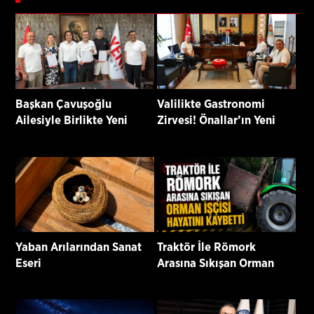
Başkan Çavuşoğlu
Valilikte Gastronomi
Ailesiyle Birlikte Yeni
Zirvesi! Önallar’ın Yeni
Parti’ye Katıldı
Projeleri Masaya Yatırıldı
Yaban Arılarından Sanat
Traktör İle Römork
Eseri
Arasına Sıkışan Orman
İşçisi Hayatını Kaybetti