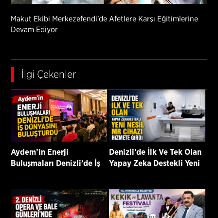
Makut Ekibi Merkezefendi’de Afetlere Karşı Eğitimlerine
Devam Ediyor
İlgi Çekenler
Aydem’in Enerji
Denizli’de İlk Ve Tek Olan
Buluşmaları Denizli’de İş
Yapay Zeka Destekli Yeni
Dünyasını Buluşturdu
Nesil Mr Cihazı Hizmete
Girdi