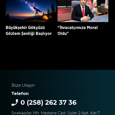
Büyükşehir Gökyüzü
“İhracatçımıza Moral
Gözlem Şenliği Başlıyor
Oldu"
Bize Ulaşın
Telefon
0 (258) 262 37 36
Sırakapılar Mh. Hastane Cad. Üçler 2 Apt. Kat:7