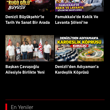
Denizli Büyükşehir’le
Pamukkale’de Kekik Ve
Tarih Ve Sanat Bir Arada
Lavanta Şöleni’ne
Davetlisiniz
Başkan Çavuşoğlu
Denizli’den Adıyaman’a
Ailesiyle Birlikte Yeni
Kardeşlik Köprüsü
Parti’ye Katıldı
Kuruldu
En Yeniler