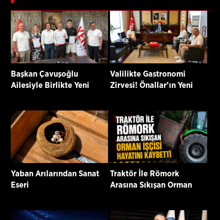
Başkan Çavuşoğlu
Valilikte Gastronomi
Ailesiyle Birlikte Yeni
Zirvesi! Önallar’ın Yeni
Parti’ye Katıldı
Projeleri Masaya Yatırıldı
Yaban Arılarından Sanat
Traktör İle Römork
Eseri
Arasına Sıkışan Orman
İşçisi Hayatını Kaybetti