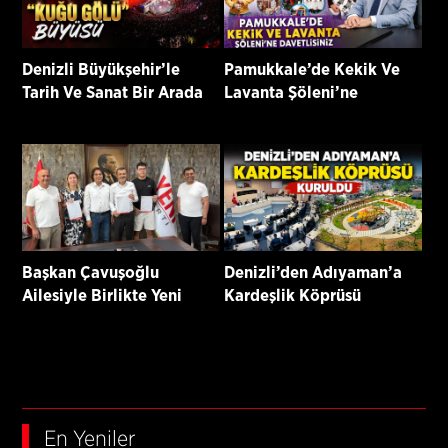
Denizli Büyükşehir’le
Pamukkale’de Kekik Ve
Tarih Ve Sanat Bir Arada
Lavanta Şöleni’ne
Davetlisiniz
Başkan Çavuşoğlu
Denizli’den Adıyaman’a
Ailesiyle Birlikte Yeni
Kardeşlik Köprüsü
Parti’ye Katıldı
Kuruldu
En Yeniler