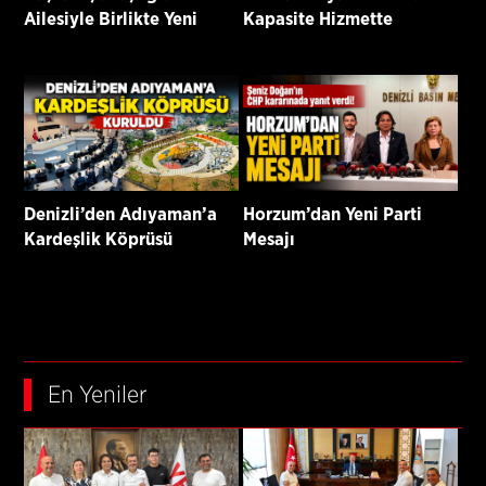
Ailesiyle Birlikte Yeni
Kapasite Hizmette
Parti’ye Katıldı
Denizli’den Adıyaman’a
Horzum’dan Yeni Parti
Kardeşlik Köprüsü
Mesajı
Kuruldu
En Yeniler