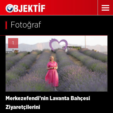
Fotoğraf
1
Merkezefendi’nin Lavanta Bahçesi
Ziyaretçilerini