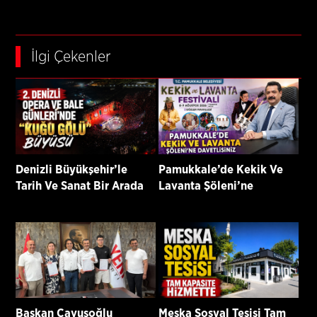
İlgi Çekenler
Denizli Büyükşehir’le
Pamukkale’de Kekik Ve
Tarih Ve Sanat Bir Arada
Lavanta Şöleni’ne
Davetlisiniz
Başkan Çavuşoğlu
Meska Sosyal Tesisi Tam