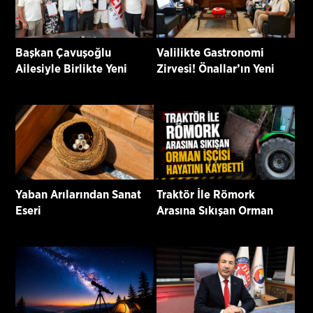
Başkan Çavuşoğlu
Valilikte Gastronomi
Ailesiyle Birlikte Yeni
Zirvesi! Önallar’ın Yeni
Parti’ye Katıldı
Projeleri Masaya Yatırıldı
Yaban Arılarından Sanat
Traktör İle Römork
Eseri
Arasına Sıkışan Orman
İşçisi Hayatını Kaybetti