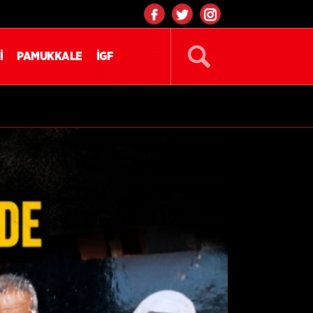
İ
PAMUKKALE
İGF