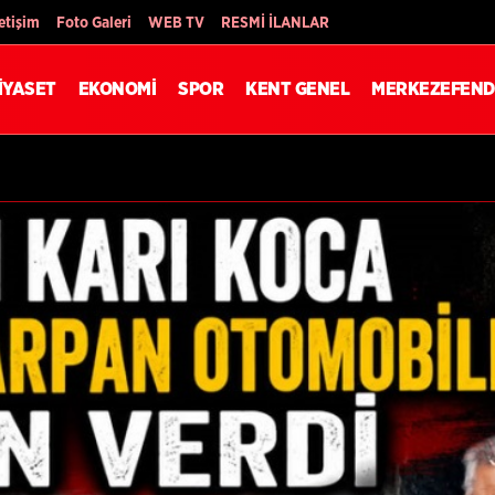
Son Dakika
letişim
Foto Galeri
WEB TV
RESMİ İLANLAR
İYASET
EKONOMİ
SPOR
KENT GENEL
MERKEZEFEND