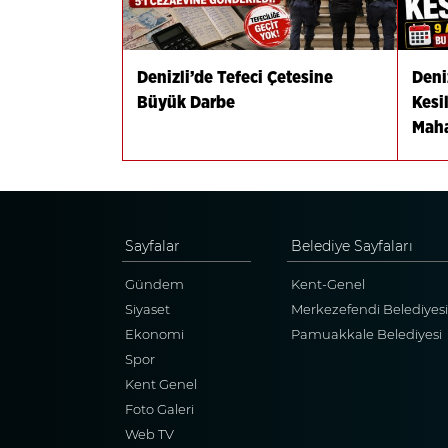
Denizli’de Tefeci Çetesine
Deniz
Büyük Darbe
Kesi
Maha
Sayfalar
Belediye Sayfaları
Gündem
Kent-Genel
Siyaset
Merkezefendi Belediyesi
Ekonomi
Pamuakkale Belediyesi
Spor
Kent Genel
Foto Galeri
Web TV