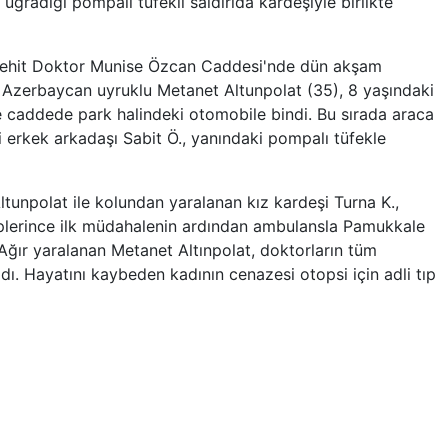
radığı pompalı tüfekli saldırıda kardeşiyle birlikte
i Şehit Doktor Munise Özcan Caddesi'nde dün akşam
 Azerbaycan uyruklu Metanet Altunpolat (35), 8 yaşındaki
le caddede park halindeki otomobile bindi. Bu sırada araca
 erkek arkadaşı Sabit Ö., yanındaki pompalı tüfekle
tunpolat ile kolundan yaralanan kız kardeşi Turna K.,
kiplerince ilk müdahalenin ardından ambulansla Pamukkale
. Ağır yaralanan Metanet Altınpolat, doktorların tüm
ı. Hayatını kaybeden kadının cenazesi otopsi için adli tıp