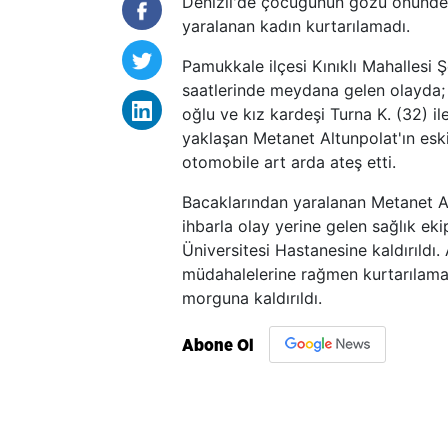
Denizli'de çocuğunun gözü önünde uğ
yaralanan kadın kurtarılamadı.
Pamukkale ilçesi Kınıklı Mahalles
saatlerinde meydana gelen olayda;
oğlu ve kız kardeşi Turna K. (32) i
yaklaşan Metanet Altunpolat'ın eski
otomobile art arda ateş etti.
Bacaklarından yaralanan Metanet Al
ihbarla olay yerine gelen sağlık e
Üniversitesi Hastanesine kaldırıldı
müdahalelerine rağmen kurtarılamad
morguna kaldırıldı.
Abone Ol