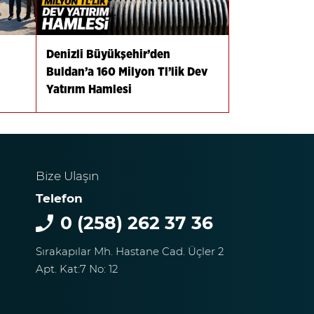
Denizli Büyükşehir’den
Buldan’a 160 Milyon Tl’lik Dev
Yatırım Hamlesi
Bize Ulaşın
Telefon
0 (258) 262 37 36
Sırakapılar Mh. Hastane Cad. Üçler 2
Apt. Kat:7 No: 12