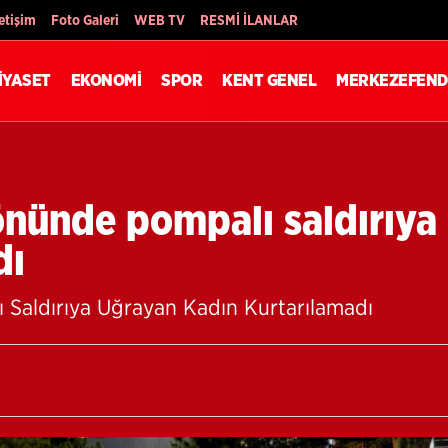
Son Dakika
letişim
Foto Galeri
WEB TV
RESMİ İLANLAR
İYASET
EKONOMİ
SPOR
KENT GENEL
MERKEZEFEND
nünde pompalı saldırıya
dı
aldırıya Uğrayan Kadın Kurtarılamadı