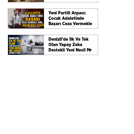
Ve Etkin Müdahaleyle
Büyümeden
Yeni Partili Arpacı:
Söndürüldü
Çocuk Adaletinde
Başarı Ceza Vermekle
Değil, Suçu Önlemekle
Ölçülür
Denizli’de İlk Ve Tek
Olan Yapay Zeka
Destekli Yeni Nesil Mr
Cihazı Hizmete Girdi