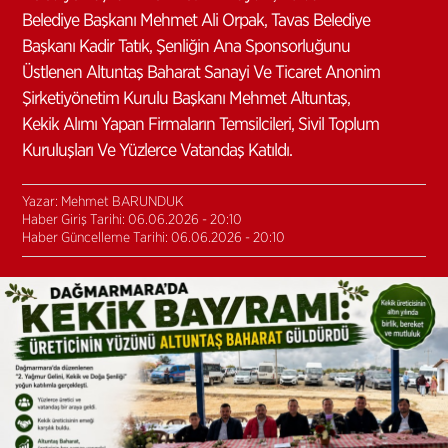
Belediye Başkanı Mehmet Ali Orpak, Tavas Belediye
Başkanı Kadir Tatık, Şenliğin Ana Sponsorluğunu
Üstlenen Altuntaş Baharat Sanayi Ve Ticaret Anonim
Şirketiyönetim Kurulu Başkanı Mehmet Altuntaş,
Kekik Alımı Yapan Firmaların Temsilcileri, Sivil Toplum
Kuruluşları Ve Yüzlerce Vatandaş Katıldı.
Yazar: Mehmet BARUNDUK
Haber Giriş Tarihi: 06.06.2026 - 20:10
Haber Güncelleme Tarihi: 06.06.2026 - 20:10