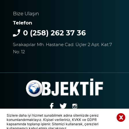
Bize Ulaşın
Telefon
0 (258) 262 37 36
Sırakapılar Mh. Hastane Cad. Üçler 2 Apt. Kat:7
No: 12
Sizlere daha iyi hizmet sunabilmek adına sitemizde çerez
konumlandırmaktayız. Kişisel verileriniz, KVKK ve GDPR
© 2020 Tüm Hakları Saklıdır. | DENİZLİ OBJEKTİF MEDYA GRUBU
Whatsapp Paylaş
kapsamında toplanıp işlenir. Sitemizi kullanarak, çerezleri
kullanmamızı kabul etmiş olacaksınız.