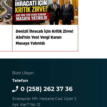
Denizli İhracatı İçin Kritik Zirve!
Abd’nin Yeni Vergi Kararı
Masaya Yatırıldı
Bize Ulaşın
Telefon
0 (258) 262 37 36
Sırakapılar Mh. Hastane Cad. Üçler 2
Apt. Kat:7 No: 12