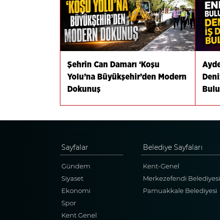
Şehrin Can Damarı ‘Koşu
Ayde
Yolu’na Büyükşehir’den Modern
Deni
Dokunuş
Bulu
Sayfalar
Belediye Sayfaları
Gündem
Kent-Genel
Siyaset
Merkezefendi Belediyesi
Ekonomi
Pamuakkale Belediyesi
Spor
Kent Genel