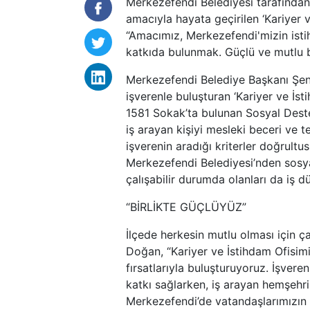
Merkezefendi Belediyesi tarafından
amacıyla hayata geçirilen ‘Kariyer 
“Amacımız, Merkezefendi'mizin ist
katkıda bulunmak. Güçlü ve mutlu bi
Merkezefendi Belediye Başkanı Şeniz
işverenle buluşturan ‘Kariyer ve İs
1581 Sokak’ta bulunan Sosyal Deste
iş arayan kişiyi mesleki beceri ve 
işverenin aradığı kriterler doğrultu
Merkezefendi Belediyesi’nden sosya
çalışabilir durumda olanları da iş d
“BİRLİKTE GÜÇLÜYÜZ”
İlçede herkesin mutlu olması için ç
Doğan, “Kariyer ve İstihdam Ofisimi
fırsatlarıyla buluşturuyoruz. İşvere
katkı sağlarken, iş arayan hemşehri
Merkezefendi’de vatandaşlarımızın