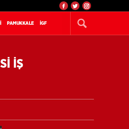
İ
PAMUKKALE
İGF
İ İŞ