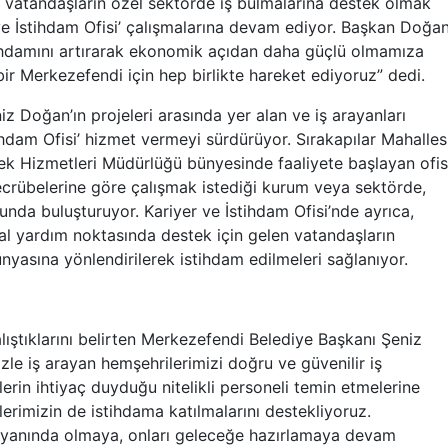
 vatandaşların özel sektörde iş bulmalarına destek olmak
ve İstihdam Ofisi’ çalışmalarına devam ediyor. Başkan Doğan
ihdamını artırarak ekonomik açıdan daha güçlü olmamıza
r Merkezefendi için hep birlikte hareket ediyoruz” dedi.
 Doğan’ın projeleri arasında yer alan ve iş arayanları
tihdam Ofisi’ hizmet vermeyi sürdürüyor. Sırakapılar Mahalles
k Hizmetleri Müdürlüğü bünyesinde faaliyete başlayan ofis
tecrübelerine göre çalışmak istediği kurum veya sektörde,
sunda buluşturuyor. Kariyer ve İstihdam Ofisi’nde ayrıca,
l yardım noktasında destek için gelen vatandaşların
ünyasına yönlendirilerek istihdam edilmeleri sağlanıyor.
alıştıklarını belirten Merkezefendi Belediye Başkanı Şeniz
zle iş arayan hemşehrilerimizi doğru ve güvenilir iş
nlerin ihtiyaç duyduğu nitelikli personeli temin etmelerine
lerimizin de istihdama katılmalarını destekliyoruz.
 yanında olmaya, onları geleceğe hazırlamaya devam