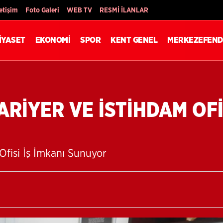
Son Dakika
letişim
Foto Galeri
WEB TV
RESMİ İLANLAR
İYASET
EKONOMİ
SPOR
KENT GENEL
MERKEZEFEND
RİYER VE İSTİHDAM OFİS
Ofisi İş İmkanı Sunuyor