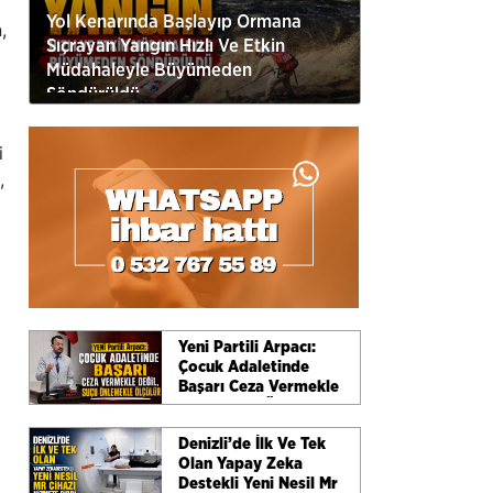
Yol Kenarında Başlayıp Ormana
,
Sıçrayan Yangın Hızlı Ve Etkin
Müdahaleyle Büyümeden
Söndürüldü
i
,
Yeni Partili Arpacı:
Çocuk Adaletinde
Başarı Ceza Vermekle
Değil, Suçu Önlemekle
Ölçülür
Denizli’de İlk Ve Tek
Olan Yapay Zeka
Destekli Yeni Nesil Mr