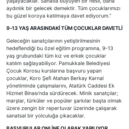
yaşayacaklar. Sanatla büyüyen bir nesil, daha
aydınlık bir gelecek demektir. Tüm çocuklarımızı
bu güzel koroya katılmaya davet ediyorum.”
9-13 YAŞ ARASINDAKİ TÜM ÇOCUKLAR DAVETLİ
Geleceğin sanatçılarının yetiştirilmesinin
hedeflendiği bu özel eğitim programına, 9-13
yaş grubundaki tüm kız ve erkek çocuklar
katılım sağlayabiliyor. Pamukkale Belediyesi
Çocuk Korosu kurslarına başvuru yapan
çocuklar, Koro Şefi Atahan Berkay Karnal
yönetiminde çalışmalarını, Atatürk Caddesi Ek
Hizmet Binası’nda sürdürecek. Minik sanatçılar;
marşlar, türküler ve popüler şarkılar başta olmak
üzere zengin bir repertuvar üzerinde çalışarak
sanatsal bir yolculuğa çıkacaklar.
BAŞVURULAR ONLİNE OLARAK YAPILIYOR