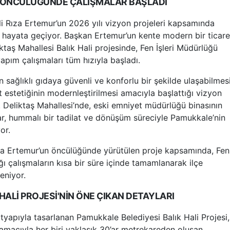
N ÖNCÜLÜĞÜNDE ÇALIŞMALAR BAŞLADI
i Rıza Ertemur’un 2026 yılı vizyon projeleri kapsamında
r hayata geçiyor. Başkan Ertemur’un kente modern bir ticare
ktaş Mahallesi Balık Hali projesinde, Fen İşleri Müdürlüğü
apım çalışmaları tüm hızıyla başladı.
 sağlıklı gıdaya güvenli ve konforlu bir şekilde ulaşabilmesi
 estetiğinin modernleştirilmesi amacıyla başlattığı vizyon
r. Deliktaş Mahallesi’nde, eski emniyet müdürlüğü binasının
r, hummalı bir tadilat ve dönüşüm süreciyle Pamukkale’nin
or.
za Ertemur’un öncülüğünde yürütülen proje kapsamında, Fen
ığı çalışmaların kısa bir süre içinde tamamlanarak ilçe
eniyor.
HALİ PROJESİ'NİN ÖNE ÇIKAN DETAYLARI
ltyapıyla tasarlanan Pamukkale Belediyesi Balık Hali Projesi,
macıyla her biri yaklaşık 30’ar metrekareden oluşan