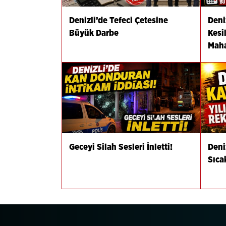
Denizli’de Tefeci Çetesine
Deniz
Büyük Darbe
Kesi
Maha
Geceyi Silah Sesleri İnletti!
Deni
Sıca