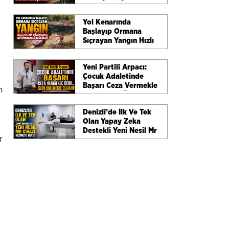
Yol Kenarında
Başlayıp Ormana
Sıçrayan Yangın Hızlı
Ve Etkin Müdahaleyle
Büyümeden
Yeni Partili Arpacı:
Söndürüldü
Çocuk Adaletinde
Başarı Ceza Vermekle
n
Değil, Suçu Önlemekle
Ölçülür
Denizli’de İlk Ve Tek
Olan Yapay Zeka
Destekli Yeni Nesil Mr
r
Cihazı Hizmete Girdi