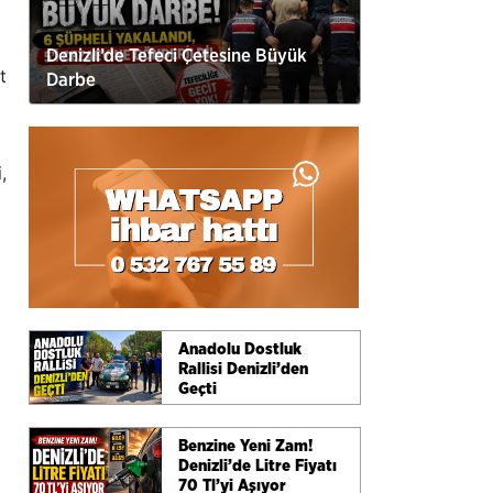
Denizli’de Tefeci Çetesine Büyük
t
Darbe
,
Anadolu Dostluk
Rallisi Denizli’den
Geçti
Benzine Yeni Zam!
Denizli’de Litre Fiyatı
70 Tl’yi Aşıyor