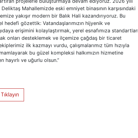
artıran projelerle buluşturmaya devam ediyoruz. 2026 yılı
 Deliktaş Mahallemizde eski emniyet binasının karşısındaki
emize yakışır modern bir Balık Hali kazandırıyoruz. Bu
l hedefi gözettik: Vatandaşlarımızın hijyenik ve
gıdaya erişimini kolaylaştırmak, yerel esnafımıza standartlar
rak onları desteklemek ve ilçemize çağdaş bir ticaret
kiplerimiz ilk kazmayı vurdu, çalışmalarımız tüm hızıyla
 tamamlayarak bu güzel kompleksi halkımızın hizmetine
 hayırlı ve uğurlu olsun.”
Tıklayın