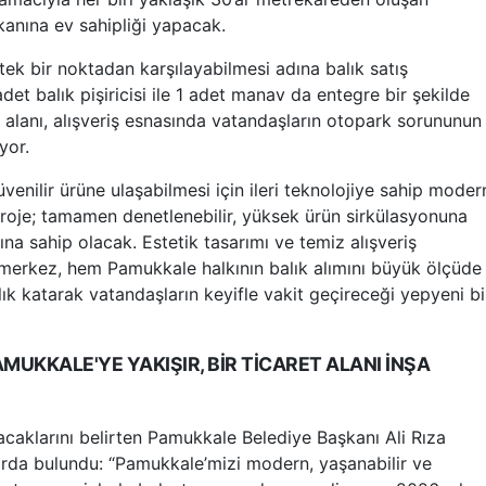
kanına ev sahipliği yapacak.
 tek bir noktadan karşılayabilmesi adına balık satış
adet balık pişiricisi ile 1 adet manav da entegre bir şekilde
 alanı, alışveriş esnasında vatandaşların otopark sorununun
yor.
enilir ürüne ulaşabilmesi için ileri teknolojiye sahip moder
roje; tamamen denetlenebilir, yüksek ürün sirkülasyonuna
ına sahip olacak. Estetik tasarımı ve temiz alışveriş
merkez, hem Pamukkale halkının balık alımını büyük ölçüde
lık katarak vatandaşların keyifle vakit geçireceği yepyeni bi
MUKKALE'YE YAKIŞIR, BİR TİCARET ALANI İNŞA
caklarını belirten Pamukkale Belediye Başkanı Ali Rıza
arda bulundu: “Pamukkale’mizi modern, yaşanabilir ve