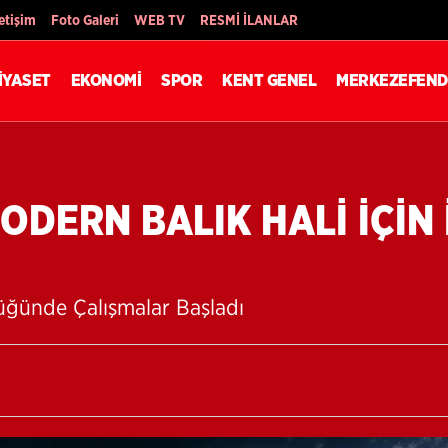
Son Dakika
letişim
Foto Galeri
WEB TV
RESMİ İLANLAR
İYASET
EKONOMİ
SPOR
KENT GENEL
MERKEZEFEND
DERN BALIK HALİ İÇİN
üğünde Çalışmalar Başladı