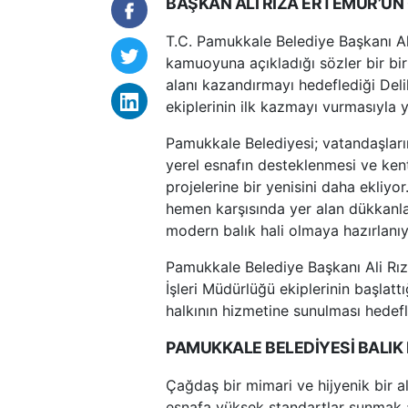
BAŞKAN ALİ RIZA ERTEMUR’U
T.C. Pamukkale Belediye Başkanı Al
kamuoyuna açıkladığı sözler bir bi
alanı kazandırmayı hedeflediği Deli
ekiplerinin ilk kazmayı vurmasıyla y
Pamukkale Belediyesi; vatandaşların
yerel esnafın desteklenmesi ve kent
projelerine bir yenisini daha ekliyo
hemen karşısında yer alan dükkanla
modern balık hali olmaya hazırlanıy
Pamukkale Belediye Başkanı Ali Rı
İşleri Müdürlüğü ekiplerinin başlatt
halkının hizmetine sunulması hedefl
PAMUKKALE BELEDİYESİ BALIK 
Çağdaş bir mimari ve hijyenik bir a
esnafa yüksek standartlar sunmak a