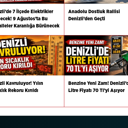
li’de 7 İlçede Elektrikler
Anadolu Dostluk Rallisi
lecek! 9 Ağustos’ta Bu
Denizli’den Geçti
lleler Karanlığa Bürünecek
zli Kavruluyor! Yılın
Benzine Yeni Zam! Denizli’
klık Rekoru Kırıldı
Litre Fiyatı 70 Tl’yi Aşıyor