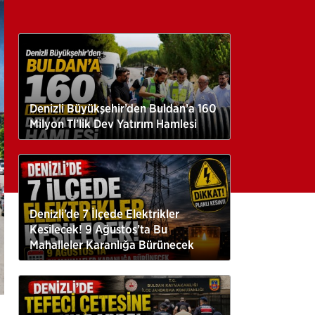
Denizli Büyükşehir’den Buldan’a 160
Milyon Tl’lik Dev Yatırım Hamlesi
Denizli’de 7 İlçede Elektrikler
Kesilecek! 9 Ağustos’ta Bu
Mahalleler Karanlığa Bürünecek