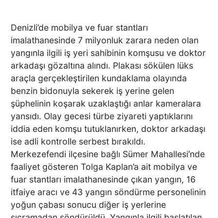
Denizli’de mobilya ve fuar stantları
imalathanesinde 7 milyonluk zarara neden olan
yangınla ilgili iş yeri sahibinin komşusu ve doktor
arkadaşı gözaltına alındı. Plakası sökülen lüks
araçla gerçekleştirilen kundaklama olayında
benzin bidonuyla sekerek iş yerine gelen
şüphelinin koşarak uzaklaştığı anlar kameralara
yansıdı. Olay gecesi türbe ziyareti yaptıklarını
iddia eden komşu tutuklanırken, doktor arkadaşı
ise adli kontrolle serbest bırakıldı.
Merkezefendi ilçesine bağlı Sümer Mahallesi’nde
faaliyet gösteren Tolga Kaplan’a ait mobilya ve
fuar stantları imalathanesinde çıkan yangın, 16
itfaiye aracı ve 43 yangın söndürme personelinin
yoğun çabası sonucu diğer iş yerlerine
sıçramadan söndürüldü. Yangınla ilgili başlatılan