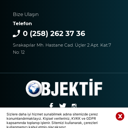
Bize Ulaşın
Telefon
0 (258) 262 37 36
Sırakapılar Mh. Hastane Cad. Üçler 2 Apt. Kat:7
No: 12
Sizlere daha iyi hizmet sunabilmek adına sitemizde çerez
konumlandırmaktayız. Kişisel verileriniz, KVKK ve GDPR
© 2020 Tüm Hakları Saklıdır. | DENİZLİ OBJEKTİF MEDYA GRUBU
Whatsapp Paylaş
kapsamında toplanıp işlenir. Sitemizi kullanarak, çerezleri
kullanmamızı kabul etmiş olacaksınız.