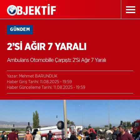
GÜNDEM
2’Sİ AĞIR 7 YARALI
Ambulans Otomobille Çarpıştı: 2’Si Ağır 7 Yaralı
Yazar: Mehmet BARUNDUK
Haber Giriş Tarihi: 11.08.2025 - 19:59
Haber Güncelleme Tarihi: 11.08.2025 - 19:59