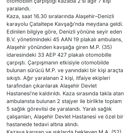
otomobilin çarpıştığı kazada 2'si ağır 7 kişi
yaralandı.
Kaza, saat 16.30 sıralarında Alaşehir–Denizli
karayolu Çataltepe Kavşağı'nda meydana geldi.
Edinilen bilgiye göre, Denizli yönüne seyir eden
B.V. yönetimindeki 45 AAN 19 plakalı ambulans,
Alaşehir yönünden kavşağa giren M.P. (35)
idaresindeki 33 AEP 427 plakalı otomobille
çarpıştı. Çarpışmanın etkisiyle otomobilde
bulunan sürücü M.P. ve yanındaki bir kişi araçta
sıkıştı. Ağır yaralanan 2 kişi, itfaiye ekipleri
tarafından çıkarılarak Alaşehir Devlet
Hastanesi'ne kaldırıldı. Kaza sırasında takla atan
ambulansta bulunan 2 stajyer ile birlikte toplam
5 sağlık görevlisi de yaralandı. Yaralı sağlık
çalışanları, Alaşehir Devlet Hastanesi ve özel bir
hastanede tedavi altına alındı.
Kazaya karışan ve ışıklarda bekleyen M.A. (52)