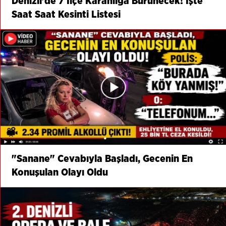
Denizli’de 7 İlçe Karanlığa Bürünecek! İşte
Saat Saat Kesinti Listesi
"Sanane" Cevabıyla Başladı, Gecenin En
Konuşulan Olayı Oldu