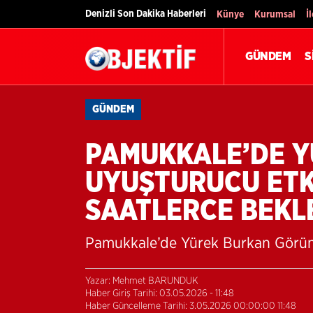
Denizli Son Dakika Haberleri
Künye
Kurumsal
İ
GÜNDEM
S
GÜNDEM
PAMUKKALE’DE Y
UYUŞTURUCU ETK
SAATLERCE BEKL
Pamukkale’de Yürek Burkan Görünt
Yazar: Mehmet BARUNDUK
Haber Giriş Tarihi: 03.05.2026 - 11:48
Haber Güncelleme Tarihi: 3.05.2026 00:00:00 11:48