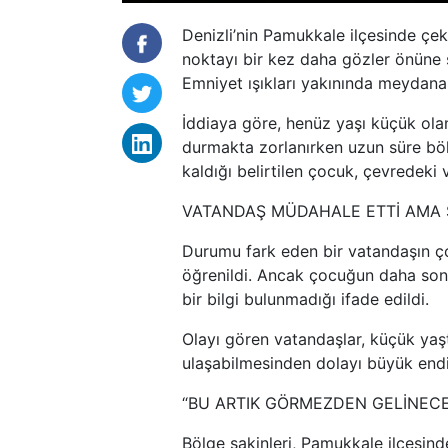
Denizli’nin Pamukkale ilçesinde çeki
noktayı bir kez daha gözler önüne s
Emniyet ışıkları yakınında meydana 
İddiaya göre, henüz yaşı küçük ola
durmakta zorlanırken uzun süre böl
kaldığı belirtilen çocuk, çevredeki 
VATANDAŞ MÜDAHALE ETTİ AMA 
Durumu fark eden bir vatandaşın ço
öğrenildi. Ancak çocuğun daha sonr
bir bilgi bulunmadığı ifade edildi.
Olayı gören vatandaşlar, küçük yaş
ulaşabilmesinden dolayı büyük endiş
“BU ARTIK GÖRMEZDEN GELİNECE
Bölge sakinleri, Pamukkale ilçesin