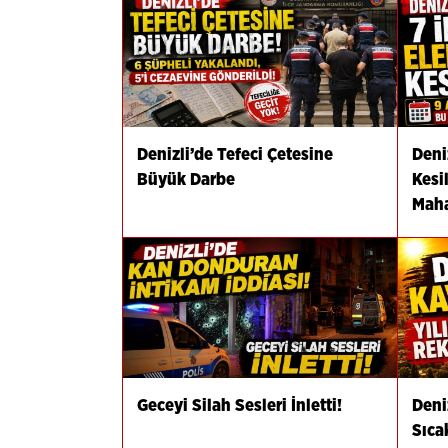
Denizli’de Tefeci Çetesine
Deniz
Büyük Darbe
Kesi
Maha
Geceyi Silah Sesleri İnletti!
Deni
Sıca