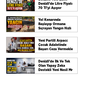
Denizli’de Litre Fiyatı
70 Tl’yi Aşıyor
Yol Kenarında
Başlayıp Ormana
Sıçrayan Yangın Hızlı
Ve Etkin Müdahaleyle
Büyümeden
Yeni Partili Arpacı:
Söndürüldü
m
Çocuk Adaletinde
Başarı Ceza Vermekle
Değil, Suçu Önlemekle
Ölçülür
Denizli’de İlk Ve Tek
Olan Yapay Zeka
Destekli Yeni Nesil Mr
Cihazı Hizmete Girdi