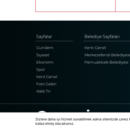
Sayfalar
Belediye Sayfaları
Gündem
Kent-Genel
Siyaset
Merkezefendi Belediyesi
Ekonomi
Pamuakkale Belediyesi
Spor
Kent Genel
Foto Galeri
Web TV
Sizlere daha iyi hizmet sunabilmek adına sitemizde çerez 
kabul etmiş olacaksınız.