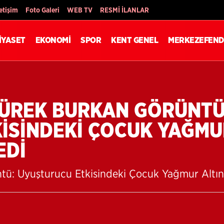
Son Dakika
letişim
Foto Galeri
WEB TV
RESMİ İLANLAR
İYASET
EKONOMİ
SPOR
KENT GENEL
MERKEZEFEND
ÜREK BURKAN GÖRÜNTÜ
İSİNDEKİ ÇOCUK YAĞMU
EDİ
ü: Uyuşturucu Etkisindeki Çocuk Yağmur Altın