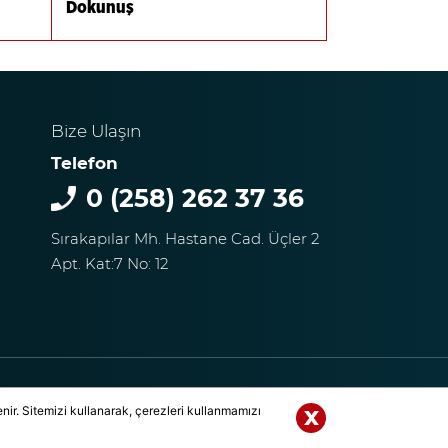
Dokunuş
Bize Ulaşın
Telefon
0 (258) 262 37 36
Sırakapılar Mh. Hastane Cad. Üçler 2
Apt. Kat:7 No: 12
akları Saklıdır. | DENİZLİ OBJEKTİF MEDYA GRUBU
ir. Sitemizi kullanarak, çerezleri kullanmamızı