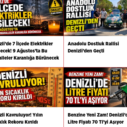
li’de 7 İlçede Elektrikler
Anadolu Dostluk Rallisi
lecek! 9 Ağustos’ta Bu
Denizli’den Geçti
lleler Karanlığa Bürünecek
zli Kavruluyor! Yılın
Benzine Yeni Zam! Denizli’
klık Rekoru Kırıldı
Litre Fiyatı 70 Tl’yi Aşıyor