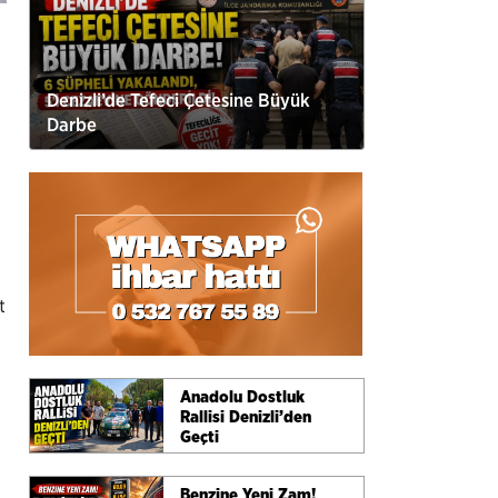
Denizli’de Tefeci Çetesine Büyük
Darbe
t
Anadolu Dostluk
Rallisi Denizli’den
Geçti
Benzine Yeni Zam!