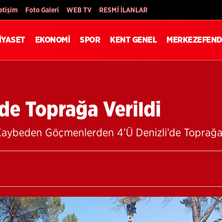
Son Dakika
letişim
Foto Galeri
WEB TV
RESMİ İLANLAR
İYASET
EKONOMİ
SPOR
KENT GENEL
MERKEZEFEND
de Toprağa Verildi
aybeden Göçmenlerden 4’Ü Denizli’de Toprağa 