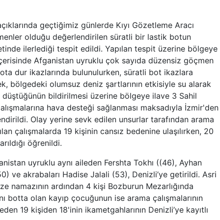
açıklarında geçtiğimiz günlerde Kıyı Gözetleme Aracı
enler olduğu değerlendirilen süratli bir lastik botun
tinde ilerlediği tespit edildi. Yapılan tespit üzerine bölgeye
çerisinde Afganistan uyruklu çok sayıda düzensiz göçmen
ta dur ikazlarında bulunulurken, süratli bot ikazlara
 bölgedeki olumsuz deniz şartlarının etkisiyle su alarak
düştüğünün bildirilmesi üzerine bölgeye ilave 3 Sahil
alışmalarına hava desteği sağlanması maksadıyla İzmir'den
endirildi. Olay yerine sevk edilen unsurlar tarafından arama
ılan çalışmalarda 19 kişinin cansız bedenine ulaşılırken, 20
ıldığı öğrenildi.
nistan uyruklu aynı aileden Fershta Tokhı ((46), Ayhan
ve akrabaları Hadise Jalali (53), Denizli’ye getirildi. Asri
aze namazının ardından 4 kişi Bozburun Mezarlığında
aynı botta olan kayıp çocuğunun ise arama çalışmalarının
den 19 kişiden 18'inin ikametgahlarının Denizli’ye kayıtlı