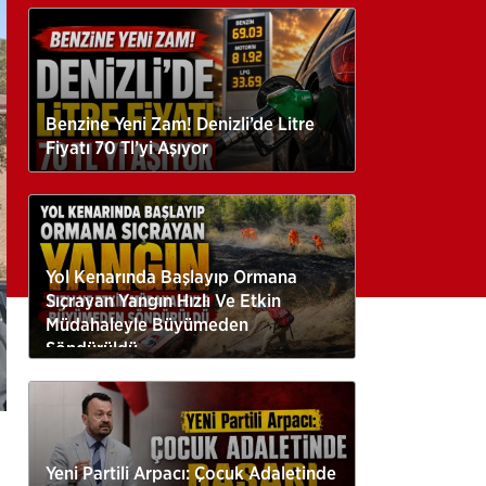
Benzine Yeni Zam! Denizli’de Litre
Fiyatı 70 Tl’yi Aşıyor
Yol Kenarında Başlayıp Ormana
Sıçrayan Yangın Hızlı Ve Etkin
Müdahaleyle Büyümeden
Söndürüldü
Yeni Partili Arpacı: Çocuk Adaletinde