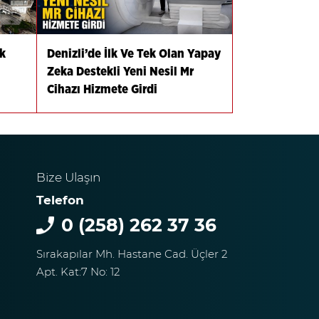
k
Denizli’de İlk Ve Tek Olan Yapay
Zeka Destekli Yeni Nesil Mr
Cihazı Hizmete Girdi
Bize Ulaşın
Telefon
0 (258) 262 37 36
Sırakapılar Mh. Hastane Cad. Üçler 2
Apt. Kat:7 No: 12