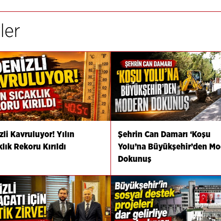
ler
zli Kavruluyor! Yılın
Şehrin Can Damarı ‘Koşu
klık Rekoru Kırıldı
Yolu’na Büyükşehir’den M
Dokunuş