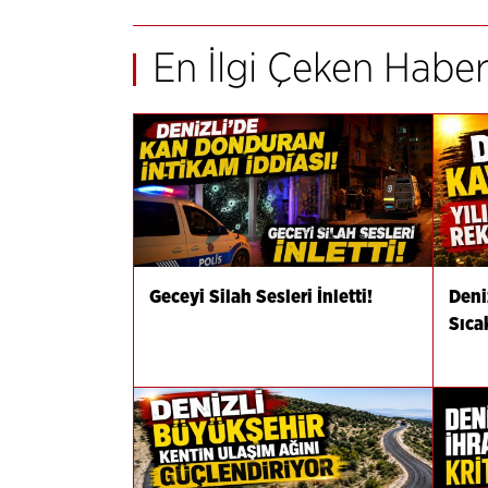
En İlgi Çeken Haber
Geceyi Silah Sesleri İnletti!
Deni
Sıca