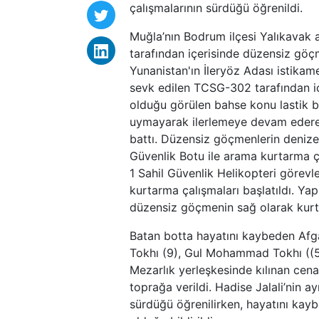
çalışmalarının sürdüğü öğrenildi.
Muğla’nın Bodrum ilçesi Yalıkavak 
tarafından içerisinde düzensiz göçm
Yunanistan'ın İleryöz Adası istikame
sevk edilen TCSG-302 tarafından i
olduğu görülen bahse konu lastik bo
uymayarak ilerlemeye devam ederek,
battı. Düzensiz göçmenlerin denize 
Güvenlik Botu ile arama kurtarma ç
1 Sahil Güvenlik Helikopteri görevl
kurtarma çalışmaları başlatıldı. Yap
düzensiz göçmenin sağ olarak kurtar
Batan botta hayatını kaybeden Afga
Tokhı (9), Gul Mohammad Tokhı ((50) 
Mezarlık yerleşkesinde kılınan cen
toprağa verildi. Hadise Jalali’nin 
sürdüğü öğrenilirken, hayatını kaybe