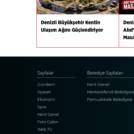
Denizli Büyükşehir Kentin
Deniz
Ulaşım Ağını Güçlendiriyor
Abd’
Masa
Sayfalar
Belediye Sayfaları
Gündem
Kent-Genel
Siyaset
Merkezefendi Belediyesi
Ekonomi
Pamuakkale Belediyesi
Spor
Kent Genel
Foto Galeri
Web TV