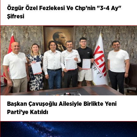
Özgür Özel Fezlekesi Ve Chp’nin "3-4 Ay"
Şifresi
Başkan Çavuşoğlu Ailesiyle Birlikte Yeni
Parti’ye Katıldı