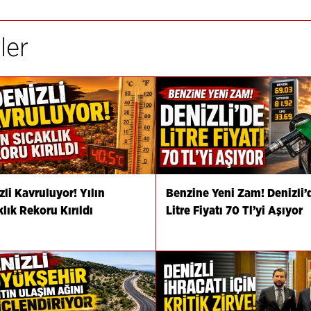
ler
zli Kavruluyor! Yılın
Benzine Yeni Zam! Denizli’
klık Rekoru Kırıldı
Litre Fiyatı 70 Tl’yi Aşıyor