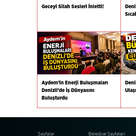
Geceyi Silah Sesleri İnletti!
Deni
Sıca
Aydem’in Enerji Buluşmaları
Deni
Denizli’de İş Dünyasını
Ulaş
Buluşturdu
Sayfalar
Belediye Sayfaları