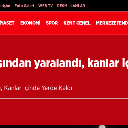
Son Dakika
letişim
Foto Galeri
WEB TV
RESMİ İLANLAR
İYASET
EKONOMİ
SPOR
KENT GENEL
MERKEZEFEND
ından yaralandı, kanlar i
 Kanlar İçinde Yerde Kaldı