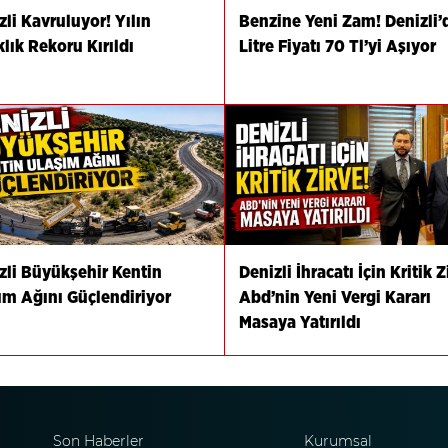
zli Kavruluyor! Yılın
Benzine Yeni Zam! Denizli’
klık Rekoru Kırıldı
Litre Fiyatı 70 Tl’yi Aşıyor
zli Büyükşehir Kentin
Denizli İhracatı İçin Kritik Z
ım Ağını Güçlendiriyor
Abd’nin Yeni Vergi Kararı
Masaya Yatırıldı
Son Haberler
Kurumsal