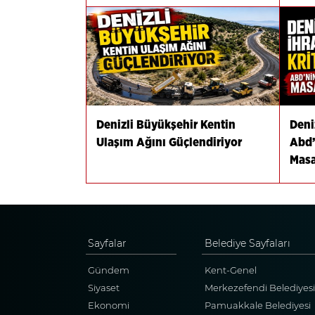
Denizli Büyükşehir Kentin
Deniz
Ulaşım Ağını Güçlendiriyor
Abd’
Masa
Sayfalar
Belediye Sayfaları
Gündem
Kent-Genel
Siyaset
Merkezefendi Belediyesi
Ekonomi
Pamuakkale Belediyesi