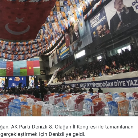
n, AK Parti Denizli 8. Olağan İl Kongresi ile tamamlanan
 gerçekleştirmek için Denizli'ye geldi.