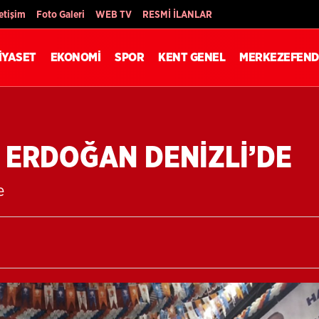
Son Dakika
letişim
Foto Galeri
WEB TV
RESMİ İLANLAR
İYASET
EKONOMİ
SPOR
KENT GENEL
MERKEZEFEND
ERDOĞAN DENİZLİ’DE
e