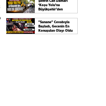
Şehrin Can Damarı
‘Koşu Yolu’na
k
Büyükşehir’den
Modern Dokunuş
a
"Sanane" Cevabıyla
Başladı, Gecenin En
Konuşulan Olayı Oldu