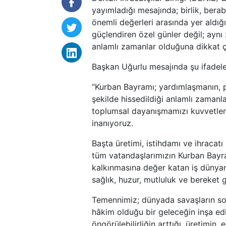
yayımladığı mesajında; birlik, ber
önemli değerleri arasında yer aldığ
güçlendiren özel günler değil; aynı
anlamlı zamanlar olduğuna dikkat ç
Başkan Uğurlu mesajında şu ifadele
“Kurban Bayramı; yardımlaşmanın, 
şekilde hissedildiği anlamlı zamanla
toplumsal dayanışmamızı kuvvetlend
inanıyoruz.
Başta üretimi, istihdamı ve ihracat
tüm vatandaşlarımızın Kurban Bayra
kalkınmasına değer katan iş dünyam
sağlık, huzur, mutluluk ve bereket g
Temennimiz; dünyada savaşların son b
hâkim olduğu bir geleceğin inşa edil
öngörülebilirliğin arttığı, üretimin