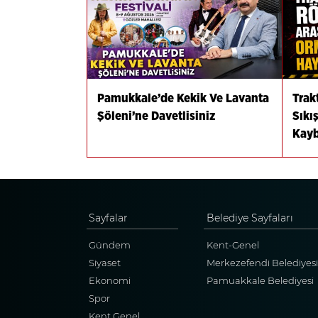
Pamukkale’de Kekik Ve Lavanta
Trak
Şöleni’ne Davetlisiniz
Sıkı
Kayb
Sayfalar
Belediye Sayfaları
Gündem
Kent-Genel
Siyaset
Merkezefendi Belediyesi
Ekonomi
Pamuakkale Belediyesi
Spor
Kent Genel