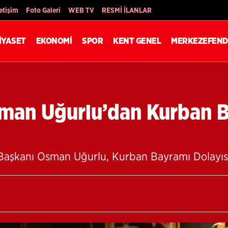
Son Dakika
letişim
Foto Galeri
WEB TV
RESMİ İLANLAR
İYASET
EKONOMİ
SPOR
KENT GENEL
MERKEZEFEND
man Uğurlu’dan Kurban 
b) Başkanı Osman Uğurlu, Kurban Bayramı Dolayıs