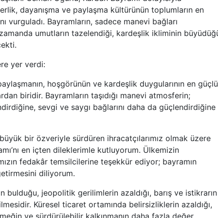
aberlik, dayanışma ve paylaşma kültürünün toplumların en
ını vurguladı. Bayramların, sadece manevi bağları
 zamanda umutların tazelendiği, kardeşlik ikliminin büyüdüğ
ekti.
re yer verdi:
paylaşmanın, hoşgörünün ve kardeşlik duygularının en güçlü
rdan biridir. Bayramların taşıdığı manevi atmosferin;
irdiğine, sevgi ve saygı bağlarını daha da güçlendirdiğine
ı büyük bir özveriyle sürdüren ihracatçılarımız olmak üzere
mı’nı en içten dileklerimle kutluyorum. Ülkemizin
ızın fedakâr temsilcilerine teşekkür ediyor; bayramın
etirmesini diliyorum.
ulduğu, jeopolitik gerilimlerin azaldığı, barış ve istikrarın
mesidir. Küresel ticaret ortamında belirsizliklerin azaldığı,
, emeğin ve sürdürülebilir kalkınmanın daha fazla değer