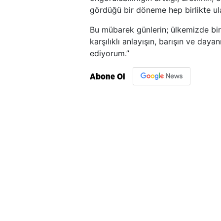
gördüğü bir döneme hep birlikte ul
Bu mübarek günlerin; ülkemizde birl
karşılıklı anlayışın, barışın ve da
ediyorum.”
Abone Ol