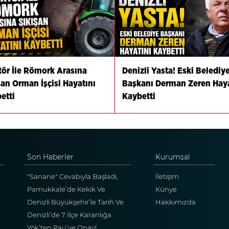
tör İle Römork Arasına
Denizli Yasta! Eski Belediy
şan Orman İşçisi Hayatını
Başkanı Derman Zeren Haya
etti
Kaybetti
Son Haberler
Kurumsal
"Sanane" Cevabıyla Başladı,
İletişim
Gecenin En Konuşulan Olayı
Pamukkale’de Kekik Ve
Künye
Oldu
Lavanta Şöleni’ne Davetlisiniz
Denizli Büyükşehir’le Tarih Ve
Hakkımızda
Sanat Bir Arada
Denizli’de 7 İlçe Karanlığa
Bürünecek! İşte Saat Saat
Yök’ten Paü’ye Onay!