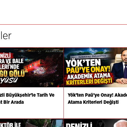
ler
zli Büyükşehir’le Tarih Ve
Yök’ten Paü’ye Onay! Aka
t Bir Arada
Atama Kriterleri Değişti