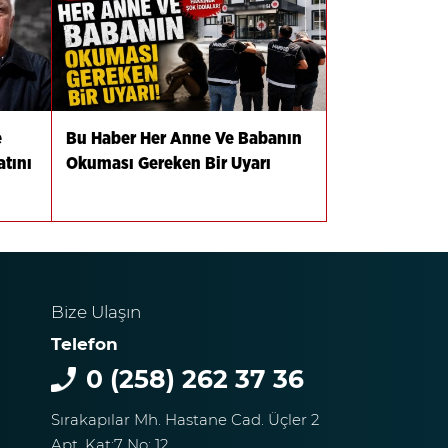
e
Bu Haber Her Anne Ve Babanın
tını
Okuması Gereken Bir Uyarı
Bize Ulaşın
Telefon
0 (258) 262 37 36
Sırakapılar Mh. Hastane Cad. Üçler 2
Apt. Kat:7 No: 12