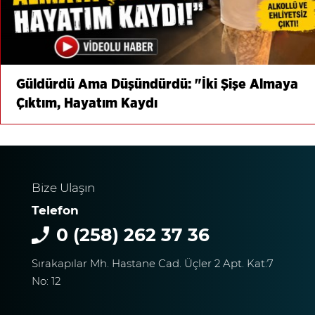
Güldürdü Ama Düşündürdü: "İki Şişe Almaya
Çıktım, Hayatım Kaydı
Bize Ulaşın
Telefon
0 (258) 262 37 36
Sırakapılar Mh. Hastane Cad. Üçler 2 Apt. Kat:7
No: 12