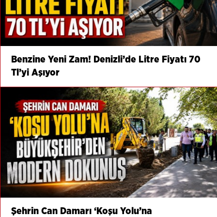
Benzine Yeni Zam! Denizli’de Litre Fiyatı 70
Tl’yi Aşıyor
Şehrin Can Damarı ‘Koşu Yolu’na