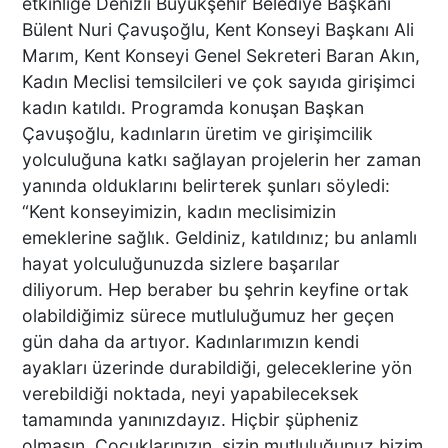
etkinliğe Denizli Büyükşehir Belediye Başkanı
Bülent Nuri Çavuşoğlu, Kent Konseyi Başkanı Ali
Marım, Kent Konseyi Genel Sekreteri Baran Akın,
Kadın Meclisi temsilcileri ve çok sayıda girişimci
kadın katıldı. Programda konuşan Başkan
Çavuşoğlu, kadınların üretim ve girişimcilik
yolculuğuna katkı sağlayan projelerin her zaman
yanında olduklarını belirterek şunları söyledi:
“Kent konseyimizin, kadın meclisimizin
emeklerine sağlık. Geldiniz, katıldınız; bu anlamlı
hayat yolculuğunuzda sizlere başarılar
diliyorum. Hep beraber bu şehrin keyfine ortak
olabildiğimiz sürece mutluluğumuz her geçen
gün daha da artıyor. Kadınlarımızın kendi
ayakları üzerinde durabildiği, geleceklerine yön
verebildiği noktada, neyi yapabileceksek
tamamında yanınızdayız. Hiçbir şüpheniz
olmasın. Çocuklarınızın, sizin mutluluğunuz bizim