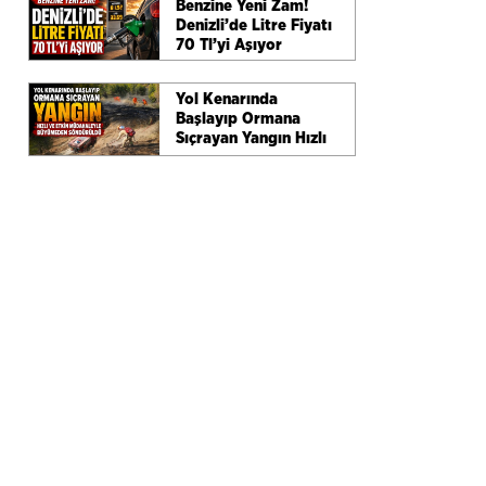
Benzine Yeni Zam!
Denizli’de Litre Fiyatı
l
70 Tl’yi Aşıyor
Yol Kenarında
Başlayıp Ormana
Sıçrayan Yangın Hızlı
Ve Etkin Müdahaleyle
Büyümeden
Söndürüldü