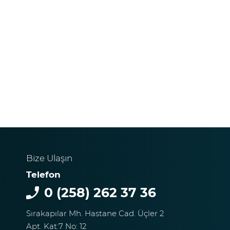
Bize Ulaşın
Telefon
0 (258) 262 37 36
Sırakapılar Mh. Hastane Cad. Üçler 2
Apt. Kat:7 No: 12