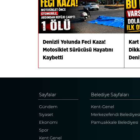
Denizli Yolunda Feci Kaza!
Kart
Motosiklet Sürücüsü Hayatını
Dikk
Kaybetti
Deni
Sayfalar
Belediye Sayfaları
Gündem
Kent-Genel
Siyaset
Merkezefendi Belediyesi
Ekonomi
Pamuakkale Belediyesi
Spor
Kent Genel