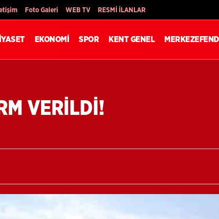
Son Dakika
letişim
Foto Galeri
WEB TV
RESMİ İLANLAR
İYASET
EKONOMİ
SPOR
KENT GENEL
MERKEZEFEND
RM VERİLDİ!