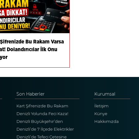
 Şifrenizde Bu Rakam Varsa
at! Dolandırıcılar İlk Onu
yor
Son Haberler
Kurumsal
Kart Şifrenizde Bu Rakam
İletişim
Varsa Dikkat! Dolandırıcılar İlk
Denizli Yolunda Feci Kaza!
Künye
Onu Deniyor
Motosiklet Sürücüsü Hayatını
Denizli Büyükşehir’den
Hakkımızda
Kaybetti
Buldan’a 160 Milyon Tl’lik Dev
Denizli’de 7 İlçede Elektrikler
Yatırım Hamlesi
Kesilecek! 9 Ağustos’ta Bu
Denizli’de Tefeci Çetesine