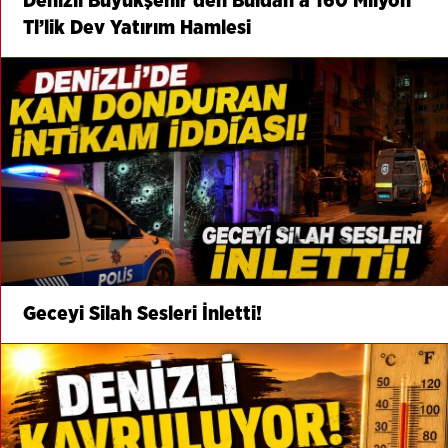
Denizli Büyükşehir’den Buldan’a 160 Milyon
Tl’lik Dev Yatırım Hamlesi
Geceyi Silah Sesleri İnletti!