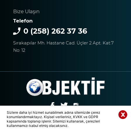
Bize Ulaşın
Telefon
0 (258) 262 37 36
Sırakapılar Mh. Hastane Cad. Üçler 2 Apt. Kat:7
No: 12
Sizlere daha iyi hizmet sunabilmek adına sitemizde çerez
konumlandırmaktayız. Kişisel verileriniz, KVKK ve GDPR
© 2020 Tüm Hakları Saklıdır. | DENİZLİ OBJEKTİF MEDYA GRUBU
Whatsapp Paylaş
kapsamında toplanıp işlenir. Sitemizi kullanarak, çerezleri
kullanmamızı kabul etmiş olacaksınız.