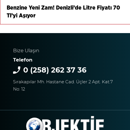
Benzine Yeni Zam! Denizli’de Litre Fiyatı 70
Tl’yi Aşıyor
Bize Ulaşın
Telefon
0 (258) 262 37 36
Sırakapılar Mh. Hastane Cad. Üçler 2 Apt. Kat:7
No: 12