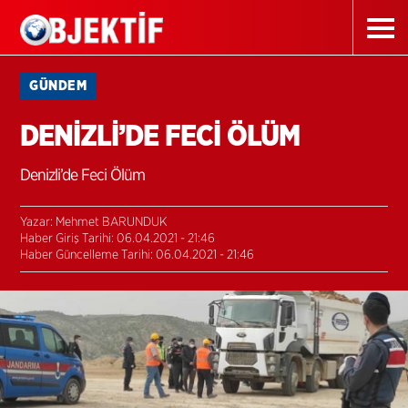
GÜNDEM
DENİZLİ’DE FECİ ÖLÜM
Denizli’de Feci Ölüm
Yazar: Mehmet BARUNDUK
Haber Giriş Tarihi: 06.04.2021 - 21:46
Haber Güncelleme Tarihi: 06.04.2021 - 21:46