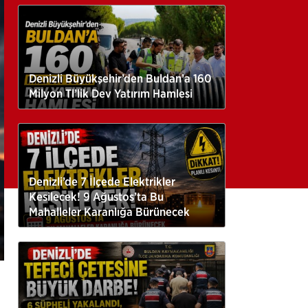
Denizli Büyükşehir’den Buldan’a 160
Milyon Tl’lik Dev Yatırım Hamlesi
Denizli’de 7 İlçede Elektrikler
Kesilecek! 9 Ağustos’ta Bu
Mahalleler Karanlığa Bürünecek