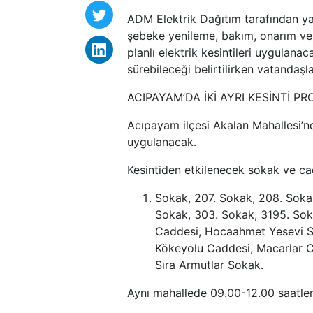
ADM Elektrik Dağıtım tarafından y
şebeke yenileme, bakım, onarım ve y
planlı elektrik kesintileri uygulana
sürebileceği belirtilirken vatandaşla
ACIPAYAM’DA İKİ AYRI KESİNTİ P
Acıpayam ilçesi Akalan Mahallesi’nd
uygulanacak.
Kesintiden etkilenecek sokak ve ca
Sokak, 207. Sokak, 208. Sokak
Sokak, 303. Sokak, 3195. Soka
Caddesi, Hocaahmet Yesevi So
Kökeyolu Caddesi, Macarlar C
Sıra Armutlar Sokak.
Aynı mahallede 09.00-12.00 saatleri