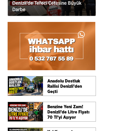
Denizli’de Tefeci Çetesine Büyük
Darbe
Anadolu Dostluk
Rallisi Denizli’den
Geçti
Benzine Yeni Zam!
Denizli’de Litre Fiyatı
70 Tl’yi Aşıyor