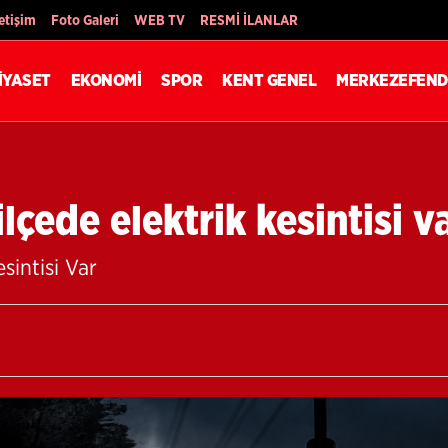
Son Dakika
letişim
Foto Galeri
WEB TV
RESMİ İLANLAR
İYASET
EKONOMİ
SPOR
KENT GENEL
MERKEZEFEND
ilçede elektrik kesintisi v
esintisi Var