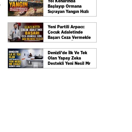
Yol Kenarında
,
Başlayıp Ormana
Sıçrayan Yangın Hızlı
Ve Etkin Müdahaleyle
Büyümeden
Yeni Partili Arpacı:
Söndürüldü
Çocuk Adaletinde
Başarı Ceza Vermekle
Değil, Suçu Önlemekle
Ölçülür
Denizli’de İlk Ve Tek
Olan Yapay Zeka
Destekli Yeni Nesil Mr
Cihazı Hizmete Girdi