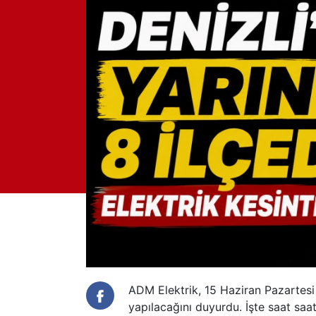
ADM Elektrik, 15 Haziran Pazartesi g
yapılacağını duyurdu. İşte saat saat