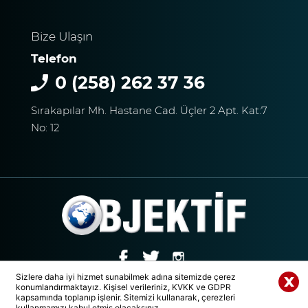
Bize Ulaşın
Telefon
0 (258) 262 37 36
Sırakapılar Mh. Hastane Cad. Üçler 2 Apt. Kat:7
No: 12
Sizlere daha iyi hizmet sunabilmek adına sitemizde çerez
konumlandırmaktayız. Kişisel verileriniz, KVKK ve GDPR
© 2020 Tüm Hakları Saklıdır. | DENİZLİ OBJEKTİF MEDYA GRUBU
Whatsapp Paylaş
kapsamında toplanıp işlenir. Sitemizi kullanarak, çerezleri
kullanmamızı kabul etmiş olacaksınız.