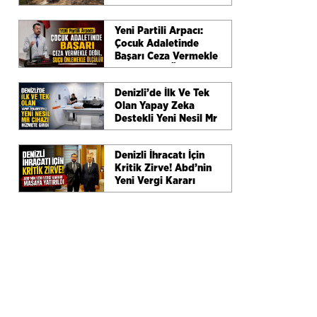
Ve Etkin Müdahaleyle
Büyümeden
Yeni Partili Arpacı:
Söndürüldü
Çocuk Adaletinde
Başarı Ceza Vermekle
Değil, Suçu Önlemekle
Ölçülür
Denizli’de İlk Ve Tek
Olan Yapay Zeka
Destekli Yeni Nesil Mr
Cihazı Hizmete Girdi
Denizli İhracatı İçin
Kritik Zirve! Abd’nin
Yeni Vergi Kararı
Masaya Yatırıldı