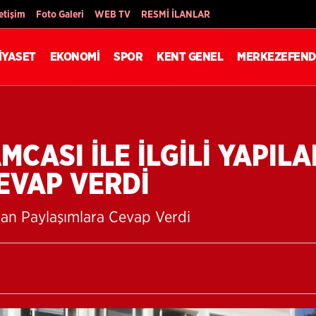
Son Dakika
letişim
Foto Galeri
WEB TV
RESMİ İLANLAR
İYASET
EKONOMİ
SPOR
KENT GENEL
MERKEZEFEND
MCASI İLE İLGİLİ YAPIL
EVAP VERDİ
pılan Paylaşımlara Cevap Verdi