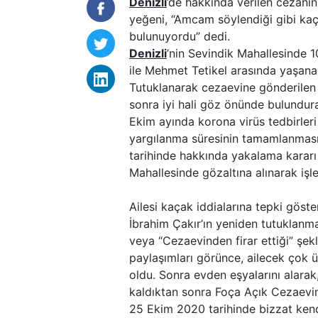
Denizli
’de hakkında verilen cezan
yeğeni, “Amcam söylendiği gibi kaç
bulunuyordu” dedi.
Denizli
’nin Sevindik Mahallesinde
ile Mehmet Tetikel arasında yaşana
Tutuklanarak cezaevine gönderilen 
sonra iyi hali göz önünde bulundur
Ekim ayında korona virüs tedbirleri
yargılanma süresinin tamamlanmasın
tarihinde hakkında yakalama kararı 
Mahallesinde gözaltına alınarak işl
Ailesi kaçak iddialarına tepki göste
İbrahim Çakır’ın yeniden tutuklanma
veya “Cezaevinden firar ettiği” şek
paylaşımları görünce, ailecek çok
oldu. Sonra evden eşyalarını alarak,
kaldıktan sonra Foça Açık Cezaevine
25 Ekim 2020 tarihinde bizzat kend