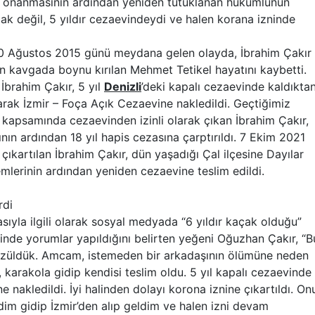
ın onanmasının ardından yeniden tutuklanan hükümlünün
ak değil, 5 yıldır cezaevindeydi ve halen korana izninde
 10 Ağustos 2015 günü meydana gelen olayda, İbrahim Çakır
n kavgada boynu kırılan Mehmet Tetikel hayatını kaybetti.
İbrahim Çakır, 5 yıl
Denizli
’deki kapalı cezaevinde kaldıkta
arak İzmir – Foça Açık Cezaevine nakledildi. Geçtiğimiz
 kapsamında cezaevinden izinli olarak çıkan İbrahim Çakır,
ın ardından 18 yıl hapis cezasına çarptırıldı. 7 Ekim 2021
çıkartılan İbrahim Çakır, dün yaşadığı Çal ilçesine Dayılar
emlerinin ardından yeniden cezaevine teslim edildi.
rdi
sıyla ilgili olarak sosyal medyada “6 yıldır kaçak olduğu”
linde yorumlar yapıldığını belirten yeğeni Oğuzhan Çakır, “B
 üzüldük. Amcam, istemeden bir arkadaşının ölümüne neden
 karakola gidip kendisi teslim oldu. 5 yıl kapalı cezaevinde
 nakledildi. İyi halinden dolayı korona iznine çıkartıldı. On
im gidip İzmir’den alıp geldim ve halen izni devam