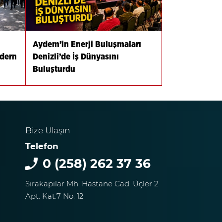
Aydem’in Enerji Buluşmaları
odern
Denizli’de İş Dünyasını
Buluşturdu
Bize Ulaşın
Telefon
0 (258) 262 37 36
Sırakapılar Mh. Hastane Cad. Üçler 2
Apt. Kat:7 No: 12