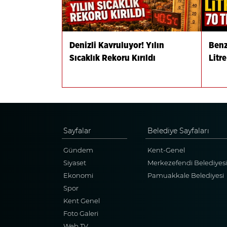
Denizli Kavruluyor! Yılın
Benz
Sıcaklık Rekoru Kırıldı
Litre
Sayfalar
Belediye Sayfaları
Gündem
Kent-Genel
Siyaset
Merkezefendi Belediyesi
Ekonomi
Pamuakkale Belediyesi
Spor
Kent Genel
Foto Galeri
Web TV