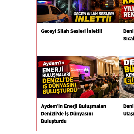
Geceyi Silah Sesleri İnletti!
Deni
Sıca
Aydem’in Enerji Buluşmaları
Deni
Denizli’de İş Dünyasını
Ulaş
Buluşturdu