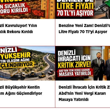
zli Kavruluyor! Yılın
Benzine Yeni Zam! Denizli’
klık Rekoru Kırıldı
Litre Fiyatı 70 Tl’yi Aşıyor
zli Büyükşehir Kentin
Denizli İhracatı İçin Kritik Z
ım Ağını Güçlendiriyor
Abd’nin Yeni Vergi Kararı
Masaya Yatırıldı