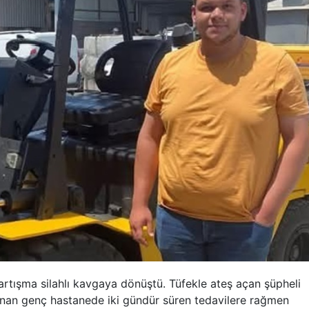
tartışma silahlı kavgaya dönüştü. Tüfekle ateş açan şüpheli
anan genç hastanede iki gündür süren tedavilere rağmen