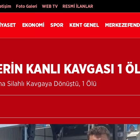
Son Dakika
letişim
Foto Galeri
WEB TV
RESMİ İLANLAR
İYASET
EKONOMİ
SPOR
KENT GENEL
MERKEZEFEND
ERİN KANLI KAVGASI 1 Ö
ma Silahlı Kavgaya Dönüştü, 1 Ölü