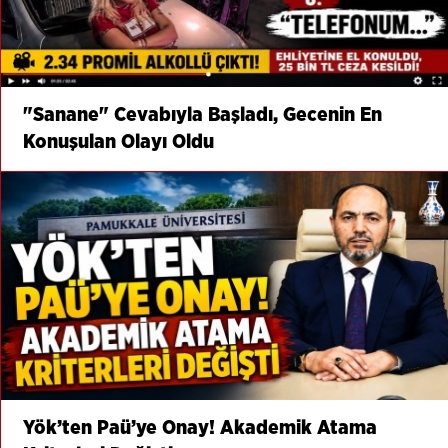
"Sanane" Cevabıyla Başladı, Gecenin En
Konuşulan Olayı Oldu
Yök’ten Paü’ye Onay! Akademik Atama