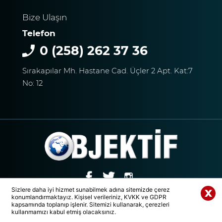
Bize Ulaşın
Telefon
0 (258) 262 37 36
Sırakapılar Mh. Hastane Cad. Üçler 2 Apt. Kat:7
No: 12
Sizlere daha iyi hizmet sunabilmek adına sitemizde çerez
konumlandırmaktayız. Kişisel verileriniz, KVKK ve GDPR
© 2020 Tüm Hakları Saklıdır. | DENİZLİ OBJEKTİF MEDYA GRUBU
Whatsapp Paylaş
kapsamında toplanıp işlenir. Sitemizi kullanarak, çerezleri
kullanmamızı kabul etmiş olacaksınız.