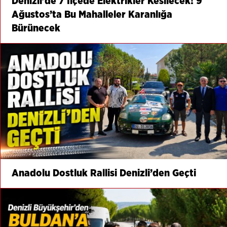
Denizli’de 7 İlçede Elektrikler Kesilecek! 9
Ağustos’ta Bu Mahalleler Karanlığa
Bürünecek
Anadolu Dostluk Rallisi Denizli’den Geçti