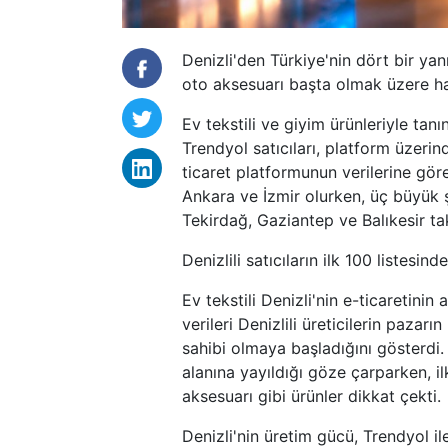
Denizli'den Türkiye'nin dört bir ya
oto aksesuarı başta olmak üzere hay
Ev tekstili ve giyim ürünleriyle tan
Trendyol satıcıları, platform üzerin
ticaret platformunun verilerine göre, 
Ankara ve İzmir olurken, üç büyük ş
Tekirdağ, Gaziantep ve Balıkesir tak
Denizlili satıcıların ilk 100 listesind
Ev tekstili Denizli'nin e-ticaretin
verileri Denizlili üreticilerin pazar
sahibi olmaya başladığını gösterdi. 
alanına yayıldığı göze çarparken, il
aksesuarı gibi ürünler dikkat çekti.
Denizli'nin üretim gücü, Trendyol il