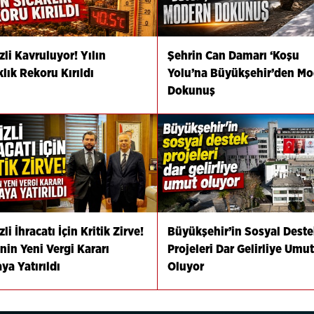
zli Kavruluyor! Yılın
Şehrin Can Damarı ‘Koşu
klık Rekoru Kırıldı
Yolu’na Büyükşehir’den M
Dokunuş
li İhracatı İçin Kritik Zirve!
Büyükşehir’in Sosyal Deste
nin Yeni Vergi Kararı
Projeleri Dar Gelirliye Umut
ya Yatırıldı
Oluyor