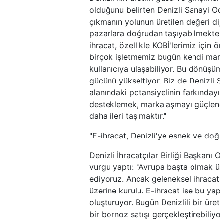
olduğunu belirten Denizli Sanayi 
çıkmanın yolunun üretilen değeri di
pazarlara doğrudan taşıyabilmekten 
ihracat, özellikle KOBİ'lerimiz için
birçok işletmemiz bugün kendi marka
kullanıcıya ulaşabiliyor. Bu dönüş
gücünü yükseltiyor. Biz de Denizli 
alanındaki potansiyelinin farkındayı
desteklemek, markalaşmayı güçlendir
daha ileri taşımaktır."
"E-ihracat, Denizli'ye esnek ve doğ
Denizli İhracatçılar Birliği Başkanı
vurgu yaptı: "Avrupa başta olmak üz
ediyoruz. Ancak geleneksel ihracat 
üzerine kurulu. E-ihracat ise bu ya
oluşturuyor. Bugün Denizlili bir üre
bir bornoz satışı gerçekleştirebili