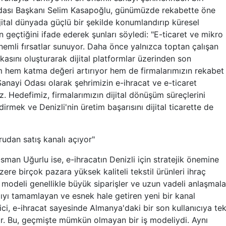
Odası Başkanı Selim Kasapoğlu, günümüzde rekabette öne
jital dünyada güçlü bir şekilde konumlandırıp küresel
geçtiğini ifade ederek şunları söyledi: "E-ticaret ve mikro
 önemli fırsatlar sunuyor. Daha önce yalnızca toptan çalışan
sını oluşturarak dijital platformlar üzerinden son
üm hem katma değeri artırıyor hem de firmalarımızın rekabet
Sanayi Odası olarak şehrimizin e-ihracat ve e-ticaret
z. Hedefimiz, firmalarımızın dijital dönüşüm süreçlerini
mek ve Denizli'nin üretim başarısını dijital ticarette de
rudan satış kanalı açıyor"
 Osman Uğurlu ise, e-ihracatın Denizli için stratejik önemine
ere birçok pazara yüksek kaliteli tekstil ürünleri ihraç
modeli genellikle büyük siparişler ve uzun vadeli anlaşmala
pıyı tamamlayan ve esnek hale getiren yeni bir kanal
tici, e-ihracat sayesinde Almanya'daki bir son kullanıcıya te
yor. Bu, geçmişte mümkün olmayan bir iş modeliydi. Aynı