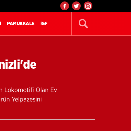
İ
PAMUKKALE
İGF
nizli'de
rin Lokomotifi Olan Ev
Ürün Yelpazesini