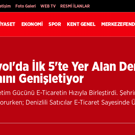
Son Dakika
letişim
Foto Galeri
WEB TV
RESMİ İLANLAR
İYASET
EKONOMİ
SPOR
KENT GENEL
MERKEZEFEND
ol'da İlk 5'te Yer Alan De
ını Genişletiyor
etim Gücünü E-Ticaretin Hızıyla Birleştirdi. Şeh
Korurken; Denizlili Satıcılar E-Ticaret Sayesinde 