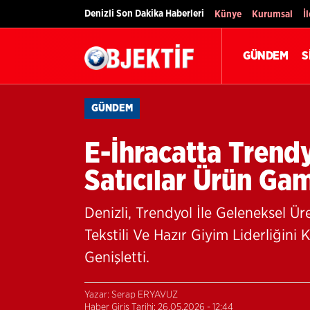
Denizli Son Dakika Haberleri
Künye
Kurumsal
İ
GÜNDEM
S
GÜNDEM
E-İhracatta Trendy
Satıcılar Ürün Gam
Denizli, Trendyol İle Geleneksel Ür
Tekstili Ve Hazır Giyim Liderliğini 
Genişletti.
Yazar: Serap ERYAVUZ
Haber Giriş Tarihi: 26.05.2026 - 12:44