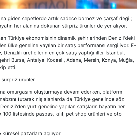
nına giden sepetlerde artık sadece bornoz ve çarşaf değil;
atın her alanına dokunan sürpriz ürünler de yer alıyor.
ınan Türkiye ekonomisinin dinamik şehirlerinden Denizli'deki
den ülke geneline yayılan bir satış performansı sergiliyor. E-
Denizlili üreticilerin en çok satış yaptığı iller İstanbul,
ehri Bursa, Antalya, Kocaeli, Adana, Mersin, Konya, Muğla,
ip etti.
e sürpriz ürünler
in ana omurgasını oluşturmaya devam ederken, platform
ın nabzını tutarak niş alanlarda da Türkiye genelinde söz
Denizli'den yurt geneline yapılan satışların hayatın her
k 100 listesinde paspas, kılıf, pet shop ürünleri ve oto
e küresel pazarlara açılıyor