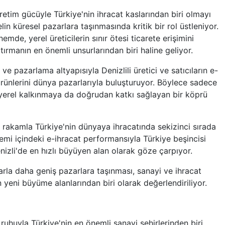
retim gücüyle Türkiye'nin ihracat kaslarından biri olmayı
in küresel pazarlara taşınmasında kritik bir rol üstleniyor.
mde, yerel üreticilerin sınır ötesi ticarete erişimini
tırmanın en önemli unsurlarından biri haline geliyor.
 ve pazarlama altyapısıyla Denizlili üretici ve satıcıların e-
 ürünlerini dünya pazarlarıyla buluşturuyor. Böylece sadece
 yerel kalkınmaya da doğrudan katkı sağlayan bir köprü
an rakamla Türkiye'nin dünyaya ihracatında sekizinci sırada
temi içindeki e-ihracat performansıyla Türkiye beşincisi
nizli'de en hızlı büyüyen alan olarak göze çarpıyor.
larla daha geniş pazarlara taşınması, sanayi ve ihracat
in yeni büyüme alanlarından biri olarak değerlendiriliyor.
 ruhuyla Türkiye'nin en önemli sanayi şehirlerinden biri