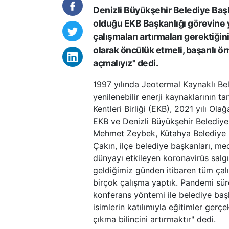
Denizli Büyükşehir Belediye Baş
olduğu EKB Başkanlığı görevine yen
çalışmaları artırmaları gerektiği
olarak öncülük etmeli, başarılı ö
açmalıyız" dedi.
1997 yılında Jeotermal Kaynaklı Bel
yenilenebilir enerji kaynaklarının 
Kentleri Birliği (EKB), 2021 yılı Ola
EKB ve Denizli Büyükşehir Belediy
Mehmet Zeybek, Kütahya Belediye B
Çakın, ilçe belediye başkanları, mec
dünyayı etkileyen koronavirüs salgı
geldiğimiz günden itibaren tüm çalış
birçok çalışma yaptık. Pandemi sür
konferans yöntemi ile belediye baş
isimlerin katılımıyla eğitimler gerçe
çıkma bilincini artırmaktır" dedi.