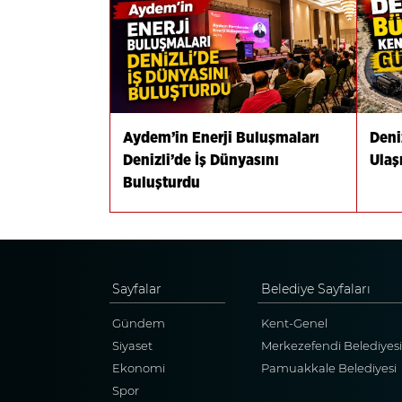
Aydem’in Enerji Buluşmaları
Deni
Denizli’de İş Dünyasını
Ulaş
Buluşturdu
Sayfalar
Belediye Sayfaları
Gündem
Kent-Genel
Siyaset
Merkezefendi Belediyesi
Ekonomi
Pamuakkale Belediyesi
Spor