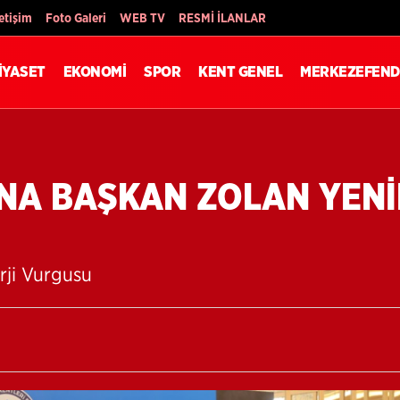
Son Dakika
letişim
Foto Galeri
WEB TV
RESMİ İLANLAR
İYASET
EKONOMİ
SPOR
KENT GENEL
MERKEZEFEND
’NA BAŞKAN ZOLAN YEN
erji Vurgusu