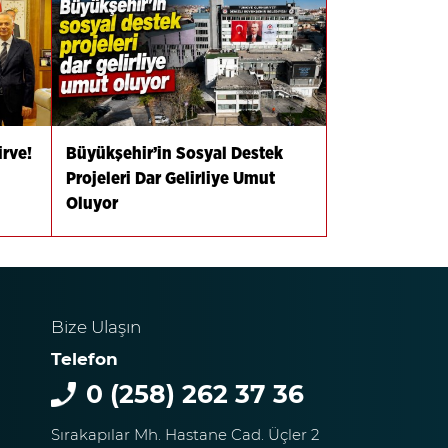
irve!
Büyükşehir’in Sosyal Destek
Projeleri Dar Gelirliye Umut
Oluyor
Bize Ulaşın
Telefon
0 (258) 262 37 36
Sırakapılar Mh. Hastane Cad. Üçler 2