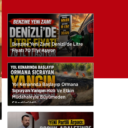
Benzine Yeni Zam! Denizli’de Litre
Fiyatı 70 Tl’yi Aşıyor
Yol Kenarında Başlayıp Ormana
Sıçrayan Yangın Hızlı Ve Etkin
Müdahaleyle Büyümeden
Söndürüldü