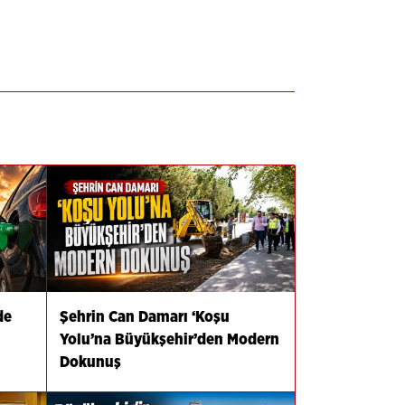
de
Şehrin Can Damarı ‘Koşu
Yolu’na Büyükşehir’den Modern
Dokunuş