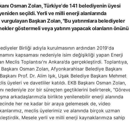
kanı Osman Zolan, Türkiye'de 141 belediyenin üyesi
iden seçildi. Yerli ve milli enerji alanlarında
ni vurgulayan Başkan Zolan, "Bu yatırımlara belediyeler
rnekler göstermeli veya yatırım yapacak olanların önünü
ediyeler Birliği adıyla kurulmasının ardından 2019'da
tamamını kapsaması nedeniyle isim değişikliği yapan Enerji
ğan Meclis Toplantısı'nı Ankara’da gerçekleştirdi. Toplantıya,
e Başkanı Osman Zolan, Afyonkarahisar Belediye Başkanı
aşkanı Prof. Dr. Alim Işık, Uşak Belediye Başkanı Mehmet
lis üyeleri ve davetliler katıldı. EKB Başkanı Osman Zolan,
nı nedeniyle zor bir süreçten geçtiklerini belirterek, "Görev
ma arkadaşlarımızla birlikte yenilenebilir enerji alanında
ecinde her ne kadar bir araya gelemesek de, video
kanlarımız, meclis üyelerimiz ve alanında birçok uzman
kleştirdik. Mesele yerli ve milli enerji kaynaklarımıza sahip