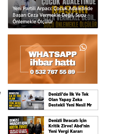
Yeni Partili Arpacı: Çocuk Adaletinde
Başarı Ceza Vermekle Değil, Suçu
Önlemekle Ölçülür
e
Denizli’de İlk Ve Tek
Olan Yapay Zeka
Destekli Yeni Nesil Mr
Cihazı Hizmete Girdi
Denizli İhracatı İçin
Kritik Zirve! Abd’nin
Yeni Vergi Kararı