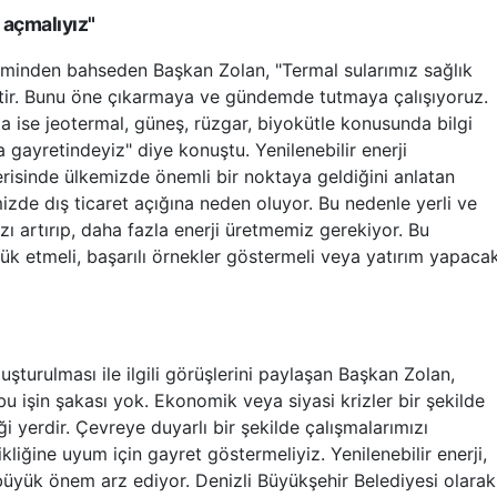
 açmalıyız"
eminden bahseden Başkan Zolan, "Termal sularımız sağlık
ttir. Bunu öne çıkarmaya ve gündemde tutmaya çalışıyoruz.
da ise jeotermal, güneş, rüzgar, biyokütle konusunda bilgi
 gayretindeyiz" diye konuştu. Yenilenebilir enerji
çerisinde ülkemizde önemli bir noktaya geldiğini anlatan
zde dış ticaret açığına neden oluyor. Bu nedenle yerli ve
ızı artırıp, daha fazla enerji üretmemiz gerekiyor. Bu
lük etmeli, başarılı örnekler göstermeli veya yatırım yapaca
luşturulması ile ilgili görüşlerini paylaşan Başkan Zolan,
bu işin şakası yok. Ekonomik veya siyasi krizler bir şekilde
iği yerdir. Çevreye duyarlı bir şekilde çalışmalarımızı
liğine uyum için gayret göstermeliyiz. Yenilenebilir enerji,
 büyük önem arz ediyor. Denizli Büyükşehir Belediyesi olarak