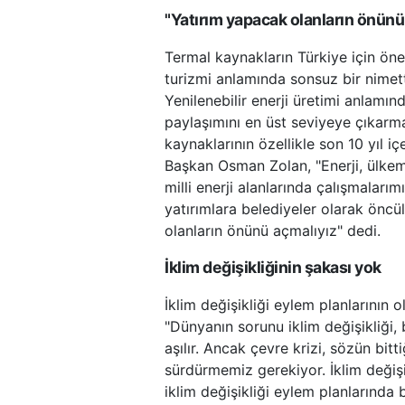
"Yatırım yapacak olanların önünü
Termal kaynakların Türkiye için ön
turizmi anlamında sonsuz bir nime
Yenilenebilir enerji üretimi anlamın
paylaşımını en üst seviyeye çıkarma
kaynaklarının özellikle son 10 yıl i
Başkan Osman Zolan, "Enerji, ülkemi
milli enerji alanlarında çalışmalarım
yatırımlara belediyeler olarak öncü
olanların önünü açmalıyız" dedi.
İklim değişikliğinin şakası yok
İklim değişikliği eylem planlarının o
"Dünyanın sorunu iklim değişikliği, 
aşılır. Ancak çevre krizi, sözün bitt
sürdürmemiz gerekiyor. İklim değişik
iklim değişikliği eylem planlarında