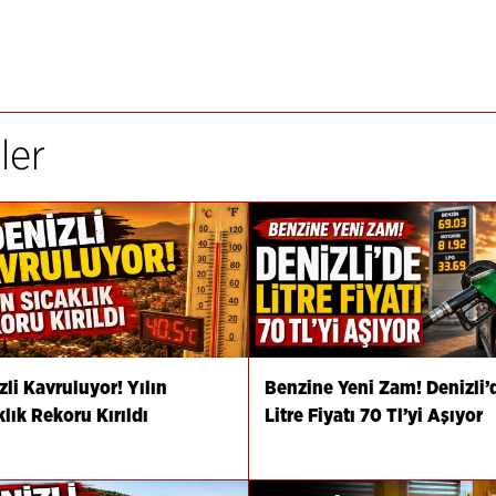
ler
zli Kavruluyor! Yılın
Benzine Yeni Zam! Denizli’
klık Rekoru Kırıldı
Litre Fiyatı 70 Tl’yi Aşıyor