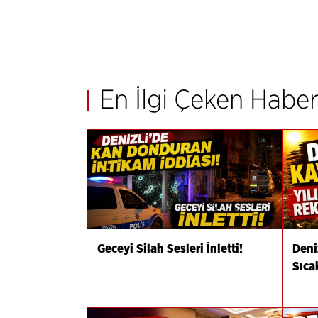
En İlgi Çeken Haber
Geceyi Silah Sesleri İnletti!
Deni
Sıca