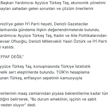
l Başkan Yardımcısı Ayyüce Türkeş Taş, ekonomik yönetimi
rmayları sahadan gelen sorunları ve çözüm önerilerini
izli’ye gelen İYİ Parti heyeti, Denizli Gazeteciler
antısında gündeme ilişkin değerlendirmelerde bulundu.
ardımcısı Ayyüce Türkeş Taş, Kadın ve Aile Politikalarından
ser Ofluoğlu, Denizli Milletvekili Yasin Öztürk ve İYİ Parti
 katıldı.
EFFAF DEĞİL”
Ayyüce Türkeş Taş, konuşmasında Türkiye İstatistik
elik sert eleştirilerde bulundu. TÜİK’in hesaplama
vunan Türkeş, enflasyon sepetinin kamuoyuyla
verilerinin maaş zamlarından piyasa beklentilerine kadar tü
ğini belirterek, “Bu durum emeklinin, işçinin ve sabit
e neden oluyor” dedi.