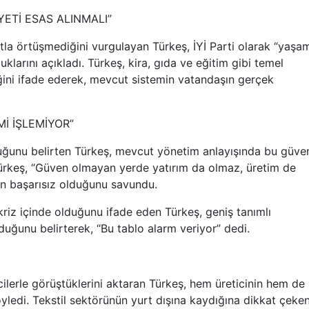
ETİ ESAS ALINMALI”
tla örtüşmediğini vurgulayan Türkeş, İYİ Parti olarak “yaşa
klarını açıkladı. Türkeş, kira, gıda ve eğitim gibi temel
ğini ifade ederek, mevcut sistemin vatandaşın gerçek
İ İŞLEMİYOR”
ğunu belirten Türkeş, mevcut yönetim anlayışında bu güve
ürkeş, “Güven olmayan yerde yatırım da olmaz, üretim de
n başarısız olduğunu savundu.
riz içinde olduğunu ifade eden Türkeş, geniş tanımlı
duğunu belirterek, “Bu tablo alarm veriyor” dedi.
cilerle görüştüklerini aktaran Türkeş, hem üreticinin hem de
söyledi. Tekstil sektörünün yurt dışına kaydığına dikkat çeke