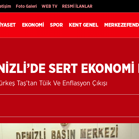
Son Dakika
letişim
Foto Galeri
WEB TV
RESMİ İLANLAR
İYASET
EKONOMİ
SPOR
KENT GENEL
MERKEZEFEND
NİZLİ’DE SERT EKONOMİ 
rkeş Taş’tan Tüik Ve Enflasyon Çıkışı