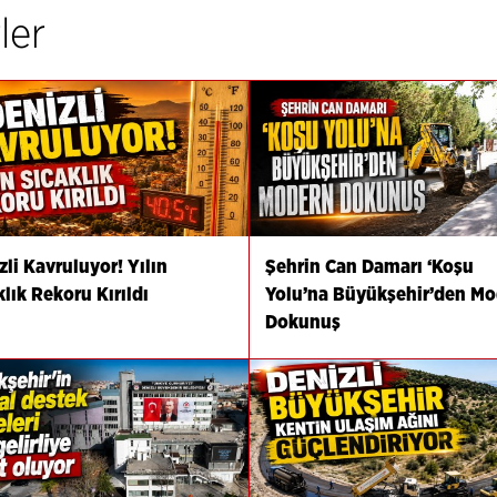
ler
zli Kavruluyor! Yılın
Şehrin Can Damarı ‘Koşu
klık Rekoru Kırıldı
Yolu’na Büyükşehir’den M
Dokunuş