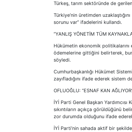
Türkeş, tarım sektöründe de gerilem
Türkiye’nin üretimden uzaklaştığın
sorunu var” ifadelerini kullandı.
“YANLIŞ YÖNETİM TÜM KAYNAKLAR
Hükümetin ekonomik politikalarını e
ödemelerine gittiğini belirterek, b
söyledi.
Cumhurbaşkanlığı Hükümet Sistemi’
zayıfladığını ifade ederek sistem de
OFLUOĞLU: “ESNAF KAN AĞLIYOR
İYİ Parti Genel Başkan Yardımcısı 
sıkıntıların açıkça görüldüğünü beli
zor durumda olduğunu ifade ederek,
İYİ Parti’nin sahada aktif bir şekil