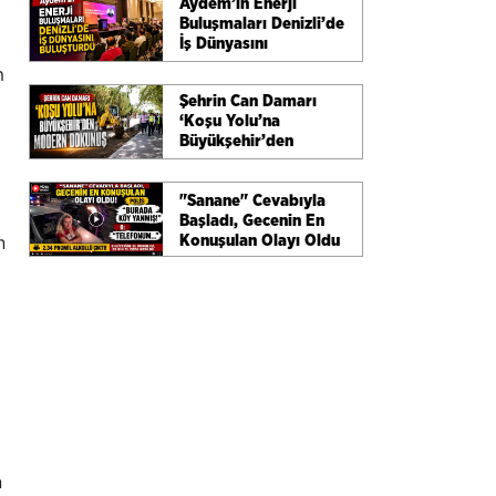
Aydem’in Enerji
Buluşmaları Denizli’de
İş Dünyasını
Buluşturdu
m
Şehrin Can Damarı
‘Koşu Yolu’na
Büyükşehir’den
Modern Dokunuş
"Sanane" Cevabıyla
Başladı, Gecenin En
n
Konuşulan Olayı Oldu
n