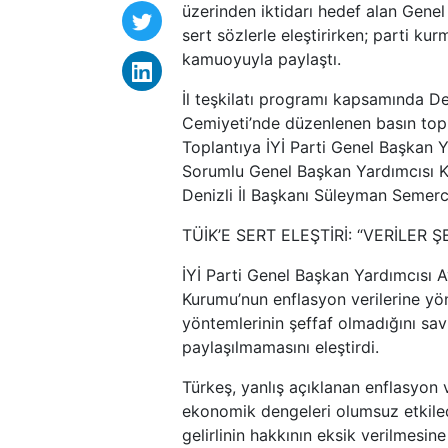
üzerinden iktidarı hedef alan Gene
sert sözlerle eleştirirken; parti ku
kamuoyuyla paylaştı.
İl teşkilatı programı kapsamında Den
Cemiyeti’nde düzenlenen basın topl
Toplantıya İYİ Parti Genel Başkan Y
Sorumlu Genel Başkan Yardımcısı Kev
Denizli İl Başkanı Süleyman Semerci
TÜİK’E SERT ELEŞTİRİ: “VERİLER Ş
İYİ Parti Genel Başkan Yardımcısı 
Kurumu’nun enflasyon verilerine yön
yöntemlerinin şeffaf olmadığını sa
paylaşılmamasını eleştirdi.
Türkeş, yanlış açıklanan enflasyon 
ekonomik dengeleri olumsuz etkiledi
gelirlinin hakkının eksik verilmesin