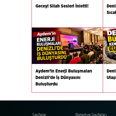
Geceyi Silah Sesleri İnletti!
Deni
Sıca
Aydem’in Enerji Buluşmaları
Deni
Denizli’de İş Dünyasını
Ulaş
Buluşturdu
Sayfalar
Belediye Sayfaları