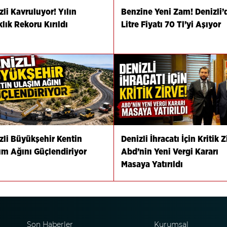
zli Kavruluyor! Yılın
Benzine Yeni Zam! Denizli’
klık Rekoru Kırıldı
Litre Fiyatı 70 Tl’yi Aşıyor
zli Büyükşehir Kentin
Denizli İhracatı İçin Kritik Z
ım Ağını Güçlendiriyor
Abd’nin Yeni Vergi Kararı
Masaya Yatırıldı
Son Haberler
Kurumsal