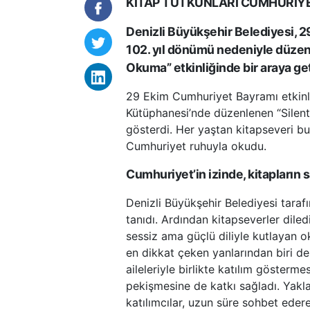
KİTAP TUTKUNLARI CUMHURİYET’
Denizli Büyükşehir Belediyesi, 
102. yıl dönümü nedeniyle düzenl
Okuma” etkinliğinde bir araya get
29 Ekim Cumhuriyet Bayramı etkinli
Kütüphanesi’nde düzenlenen “Silent 
gösterdi. Her yaştan kitapseveri bul
Cumhuriyet ruhuyla okudu.
Cumhuriyet’in izinde, kitapların 
Denizli Büyükşehir Belediyesi tarafın
tanıdı. Ardından kitapseverler diled
sessiz ama güçlü diliyle kutlayan oku
en dikkat çeken yanlarından biri de 
aileleriyle birlikte katılım gösterm
pekişmesine de katkı sağladı. Yakla
katılımcılar, uzun süre sohbet edere