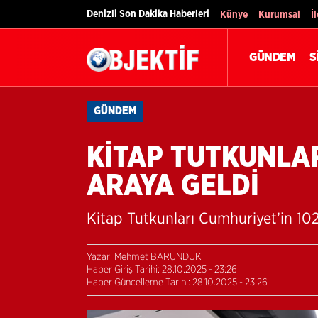
Denizli Son Dakika Haberleri
Künye
Kurumsal
İ
GÜNDEM
S
GÜNDEM
KİTAP TUTKUNLAR
ARAYA GELDİ
Kitap Tutkunları Cumhuriyet’in 102
Yazar: Mehmet BARUNDUK
Haber Giriş Tarihi: 28.10.2025 - 23:26
Haber Güncelleme Tarihi: 28.10.2025 - 23:26