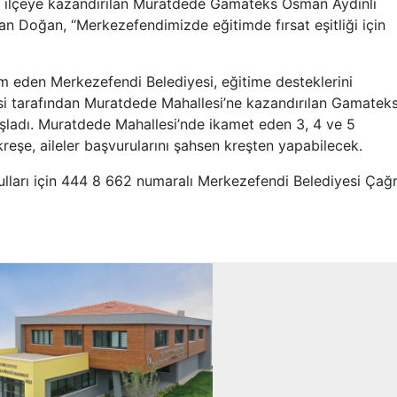
n ilçeye kazandırılan Muratdede Gamateks Osman Aydınlı
kan Doğan, “Merkezefendimizde eğitimde fırsat eşitliği için
am eden Merkezefendi Belediyesi, eğitime desteklerini
si tarafından Muratdede Mahallesi’ne kazandırılan Gamatek
aşladı. Muratdede Mahallesi’nde ikamet eden 3, 4 ve 5
kreşe, aileler başvurularını şahsen kreşten yapabilecek.
oşulları için 444 8 662 numaralı Merkezefendi Belediyesi Çağr