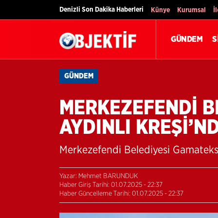
Denizli Son Dakika Haberleri
Künye
Kurumsal
İ
GÜNDEM
S
GÜNDEM
MERKEZEFENDİ B
AYDINLI KREŞİ’N
Merkezefendi Belediyesi Gamateks 
Yazar: Mehmet BARUNDUK
Haber Giriş Tarihi: 01.07.2025 - 22:37
Haber Güncelleme Tarihi: 01.07.2025 - 22:37