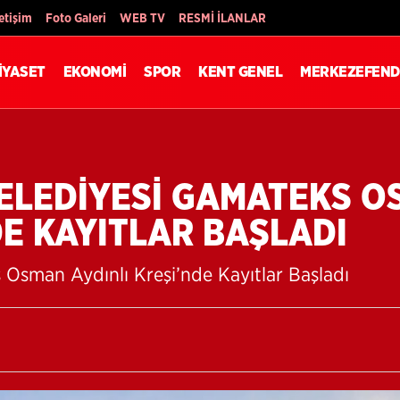
Son Dakika
letişim
Foto Galeri
WEB TV
RESMİ İLANLAR
İYASET
EKONOMİ
SPOR
KENT GENEL
MERKEZEFEND
ELEDİYESİ GAMATEKS 
DE KAYITLAR BAŞLADI
Osman Aydınlı Kreşi’nde Kayıtlar Başladı