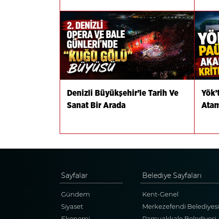
Denizli Büyükşehir’le Tarih Ve
Yök’
Sanat Bir Arada
Atam
Sayfalar
Belediye Sayfaları
Gündem
Kent-Genel
Siyaset
Merkezefendi Belediyesi
Ekonomi
Pamuakkale Belediyesi