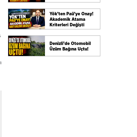
Listesi
Yök’ten Paü’ye Onay!
Akademik Atama
Kriterleri Değişti
s
Denizli’de Otomobil
Üzüm Bağına Uçtu!
ı