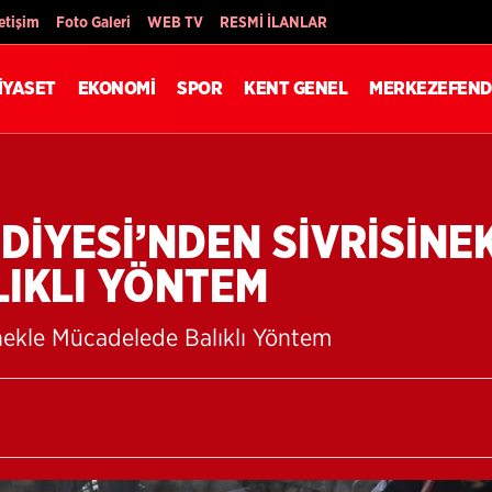
Son Dakika
letişim
Foto Galeri
WEB TV
RESMİ İLANLAR
İYASET
EKONOMİ
SPOR
KENT GENEL
MERKEZEFEND
DİYESİ’NDEN SİVRİSİNE
IKLI YÖNTEM
nekle Mücadelede Balıklı Yöntem