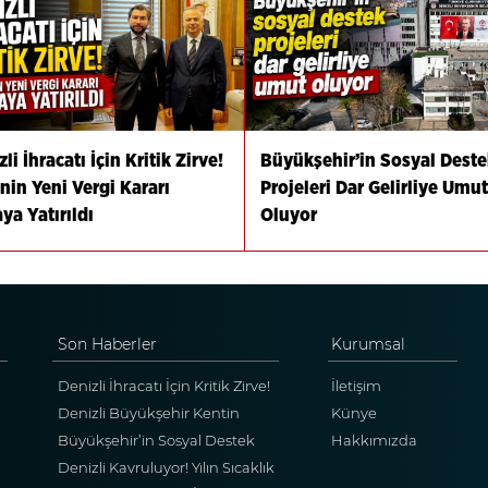
li İhracatı İçin Kritik Zirve!
Büyükşehir’in Sosyal Deste
nin Yeni Vergi Kararı
Projeleri Dar Gelirliye Umut
ya Yatırıldı
Oluyor
Son Haberler
Kurumsal
Denizli İhracatı İçin Kritik Zirve!
İletişim
Abd’nin Yeni Vergi Kararı
Denizli Büyükşehir Kentin
Künye
Masaya Yatırıldı
Ulaşım Ağını Güçlendiriyor
Büyükşehir’in Sosyal Destek
Hakkımızda
Projeleri Dar Gelirliye Umut
Denizli Kavruluyor! Yılın Sıcaklık