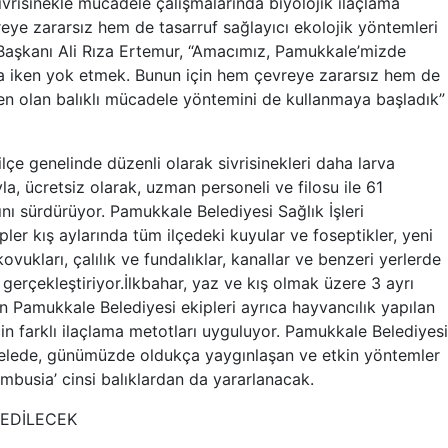
ivrisinekle mücadele çalışmalarında biyolojik ilaçlama
eye zararsız hem de tasarruf sağlayıcı ekolojik yöntemleri
Başkanı Ali Rıza Ertemur, “Amacımız, Pamukkale’mizde
da iken yok etmek. Bunun için hem çevreye zararsız hem de
den olan balıklı mücadele yöntemini de kullanmaya başladık”
lçe genelinde düzenli olarak sivrisinekleri daha larva
, ücretsiz olarak, uzman personeli ve filosu ile 61
ını sürdürüyor. Pamukkale Belediyesi Sağlık İşleri
ler kış aylarında tüm ilçedeki kuyular ve foseptikler, yeni
kovukları, çalılık ve fundalıklar, kanallar ve benzeri yerlerde
gerçekleştiriyor.İlkbahar, yaz ve kış olmak üzere 3 ayrı
 Pamukkale Belediyesi ekipleri ayrıca hayvancılık yapılan
n farklı ilaçlama metotları uyguluyor. Pamukkale Belediyesi
cadelede, günümüzde oldukça yaygınlaşan ve etkin yöntemler
ambusia’ cinsi balıklardan da yararlanacak.
 EDİLECEK