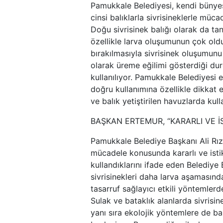
Pamukkale Belediyesi, kendi bünyesi
cinsi balıklarla sivrisineklerle müc
Doğu sivrisinek balığı olarak da tanı
özellikle larva oluşumunun çok olduğ
bırakılmasıyla sivrisinek oluşumunu
olarak üreme eğilimi gösterdiği dur
kullanılıyor. Pamukkale Belediyesi ek
doğru kullanımına özellikle dikkat et
ve balık yetiştirilen havuzlarda kull
BAŞKAN ERTEMUR, “KARARLI VE İS
Pamukkale Belediye Başkanı Ali Rız
mücadele konusunda kararlı ve istikra
kullandıklarını ifade eden Belediy
sivrisinekleri daha larva aşamasın
tasarruf sağlayıcı etkili yöntemler
Sulak ve bataklık alanlarda sivrisin
yanı sıra ekolojik yöntemlere de başv