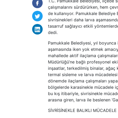
T.C. Pamukkale Belediyesi, ilçede s
çalışmalarını sürdürürken, hem çevr
de kullanıyor. Pamukkale Belediye 
sivrisinekleri daha larva aşamasın
tasarruf sağlayıcı etkili yöntemler
dedi.
Pamukkale Belediyesi, yıl boyunca i
aşamasında iken yok etmek amacıyla
mahallede aktif ilaçlama çalışmalar
Müdürlüğü’ne bağlı profesyonel ekip
inşaatlar, terkedilmiş binalar, ağaç 
termal sisleme ve larva mücadelesi 
dönemde ilaçlama çalışmaları yapan
bölgelerde karasinekle mücadele içi
bu kış itibariyle, sivrisinekle mü
arasına giren, larva ile beslenen ‘G
SİVRİSİNEKLE BALIKLI MÜCADELE