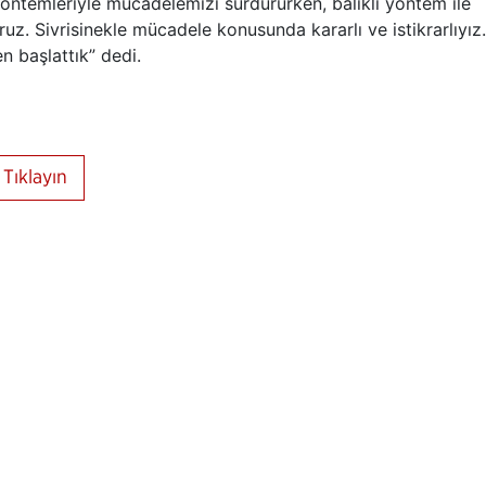
yöntemleriyle mücadelemizi sürdürürken, balıklı yöntem ile
uz. Sivrisinekle mücadele konusunda kararlı ve istikrarlıyız.
 başlattık” dedi.
Tıklayın