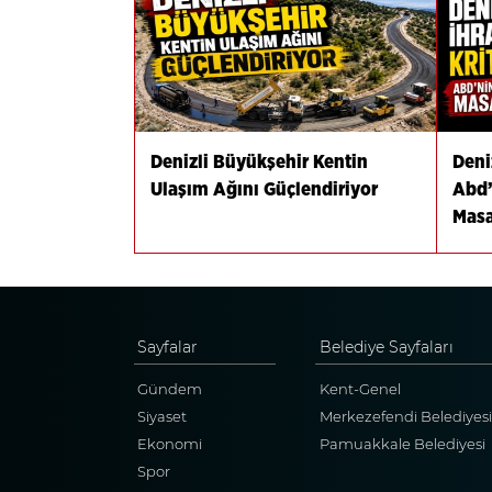
Denizli Büyükşehir Kentin
Deniz
Ulaşım Ağını Güçlendiriyor
Abd’
Masa
Sayfalar
Belediye Sayfaları
Gündem
Kent-Genel
Siyaset
Merkezefendi Belediyesi
Ekonomi
Pamuakkale Belediyesi
Spor