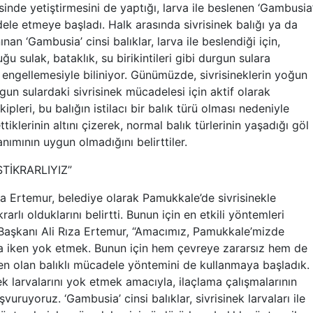
nde yetiştirmesini de yaptığı, larva ile beslenen ‘Gambusia
adele etmeye başladı. Halk arasında sivrisinek balığı ya da
nan ‘Gambusia’ cinsi balıklar, larva ile beslendiği için,
u sulak, bataklık, su birikintileri gibi durgun sulara
 engellemesiyle biliniyor. Günümüzde, sivrisineklerin yoğun
gun sulardaki sivrisinek mücadelesi için aktif olarak
ipleri, bu balığın istilacı bir balık türü olması nedeniyle
tiklerinin altını çizerek, normal balık türlerinin yaşadığı göl
anımının uygun olmadığını belirttiler.
TİKRARLIYIZ”
a Ertemur, belediye olarak Pamukkale’de sivrisinekle
rlı olduklarını belirtti. Bunun için en etkili yöntemleri
e Başkanı Ali Rıza Ertemur, “Amacımız, Pamukkale’mizde
da iken yok etmek. Bunun için hem çevreye zararsız hem de
den olan balıklı mücadele yöntemini de kullanmaya başladık.
ek larvalarını yok etmek amacıyla, ilaçlama çalışmalarının
uruyoruz. ‘Gambusia’ cinsi balıklar, sivrisinek larvaları ile