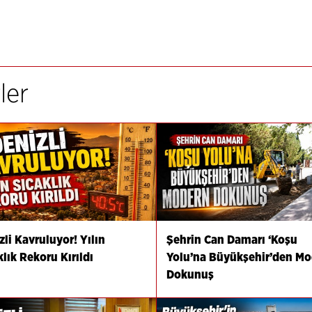
ler
zli Kavruluyor! Yılın
Şehrin Can Damarı ‘Koşu
klık Rekoru Kırıldı
Yolu’na Büyükşehir’den M
Dokunuş