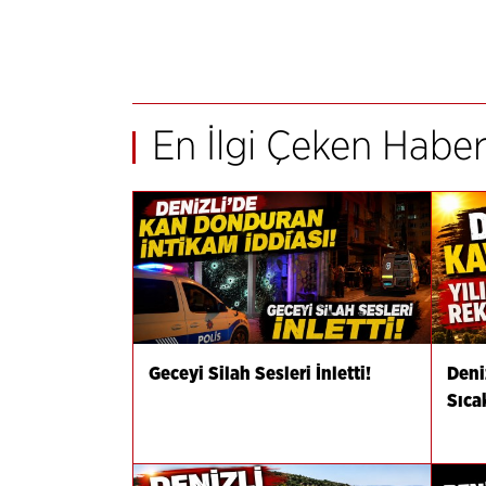
En İlgi Çeken Haber
Geceyi Silah Sesleri İnletti!
Deni
Sıca