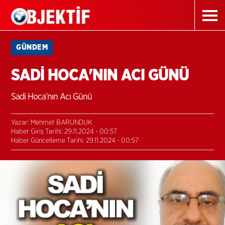
GÜNDEM
SADİ HOCA'NIN ACI GÜNÜ
Sadi Hoca’nın Acı Günü
Yazar: Mehmet BARUNDUK
Haber Giriş Tarihi: 29.11.2024 - 00:57
Haber Güncelleme Tarihi: 29.11.2024 - 00:57