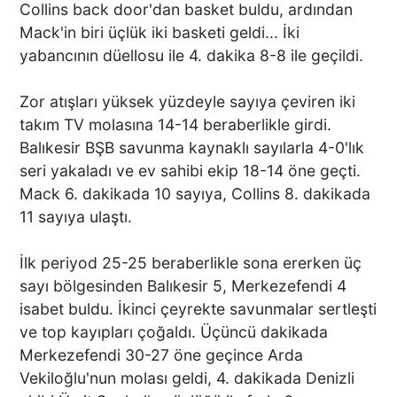
Collins back door'dan basket buldu, ardından
Mack'in biri üçlük iki basketi geldi... İki
yabancının düellosu ile 4. dakika 8-8 ile geçildi.
Zor atışları yüksek yüzdeyle sayıya çeviren iki
takım TV molasına 14-14 beraberlikle girdi.
Balıkesir BŞB savunma kaynaklı sayılarla 4-0'lık
seri yakaladı ve ev sahibi ekip 18-14 öne geçti.
Mack 6. dakikada 10 sayıya, Collins 8. dakikada
11 sayıya ulaştı.
İlk periyod 25-25 beraberlikle sona ererken üç
sayı bölgesinden Balıkesir 5, Merkezefendi 4
isabet buldu. İkinci çeyrekte savunmalar sertleşti
ve top kayıpları çoğaldı. Üçüncü dakikada
Merkezefendi 30-27 öne geçince Arda
Vekiloğlu'nun molası geldi, 4. dakikada Denizli