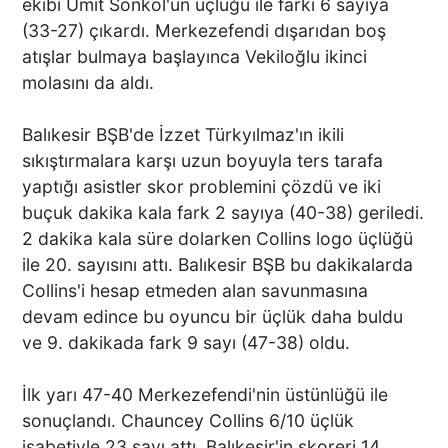
ekibi Ümit Sonkol'un üçlüğü ile farkı 6 sayıya
(33-27) çıkardı. Merkezefendi dışarıdan boş
atışlar bulmaya başlayınca Vekiloğlu ikinci
molasını da aldı.
Balıkesir BŞB'de İzzet Türkyılmaz'ın ikili
sıkıştırmalara karşı uzun boyuyla ters tarafa
yaptığı asistler skor problemini çözdü ve iki
buçuk dakika kala fark 2 sayıya (40-38) geriledi.
2 dakika kala süre dolarken Collins logo üçlüğü
ile 20. sayısını attı. Balıkesir BŞB bu dakikalarda
Collins'i hesap etmeden alan savunmasına
devam edince bu oyuncu bir üçlük daha buldu
ve 9. dakikada fark 9 sayı (47-38) oldu.
İlk yarı 47-40 Merkezefendi'nin üstünlüğü ile
sonuçlandı. Chauncey Collins 6/10 üçlük
isabetiyle 23 sayı attı, Balıkesir'in skoreri 14