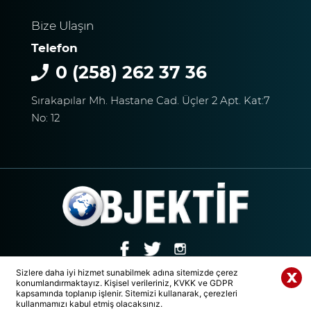
Bize Ulaşın
Telefon
0 (258) 262 37 36
Sırakapılar Mh. Hastane Cad. Üçler 2 Apt. Kat:7
No: 12
Sizlere daha iyi hizmet sunabilmek adına sitemizde çerez
© 2020 Tüm Hakları Saklıdır. | DENİZLİ OBJEKTİF MEDYA GRUBU
konumlandırmaktayız. Kişisel verileriniz, KVKK ve GDPR
Whatsapp Paylaş
kapsamında toplanıp işlenir. Sitemizi kullanarak, çerezleri
kullanmamızı kabul etmiş olacaksınız.