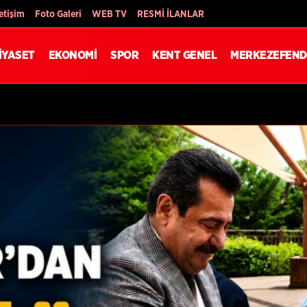
Son Dakika
letişim
Foto Galeri
WEB TV
RESMİ İLANLAR
İYASET
EKONOMİ
SPOR
KENT GENEL
MERKEZEFEND