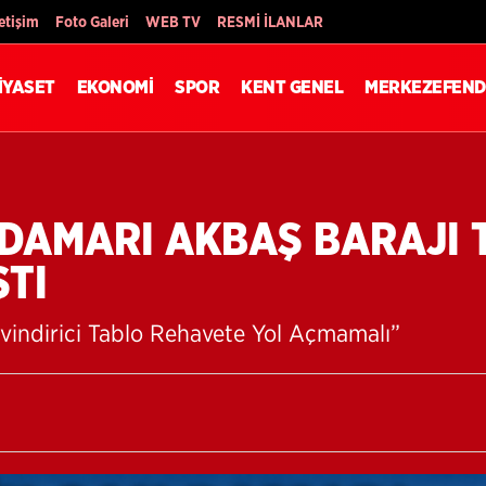
Son Dakika
letişim
Foto Galeri
WEB TV
RESMİ İLANLAR
İYASET
EKONOMİ
SPOR
KENT GENEL
MERKEZEFEND
 DAMARI AKBAŞ BARAJI 
ŞTI
vindirici Tablo Rehavete Yol Açmamalı”