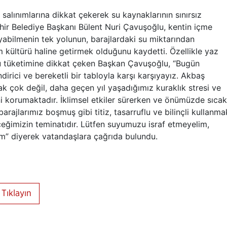
a salınımlarına dikkat çekerek su kaynaklarının sınırsız
ehir Belediye Başkanı Bülent Nuri Çavuşoğlu, kentin içme
abilmenin tek yolunun, barajlardaki su miktarından
 kültürü haline getirmek olduğunu kaydetti. Özellikle yaz
su tüketimine dikkat çeken Başkan Çavuşoğlu, “Bugün
irici ve bereketli bir tabloyla karşı karşıyayız. Akbaş
 çok değil, daha geçen yıl yaşadığımız kuraklık stresi ve
ini korumaktadır. İklimsel etkiler sürerken ve önümüzde sıcak
rajlarımız boşmuş gibi titiz, tasarruflu ve bilinçli kullanma
ceğimizin teminatıdır. Lütfen suyumuzu israf etmeyelim,
ım” diyerek vatandaşlara çağrıda bulundu.
Tıklayın