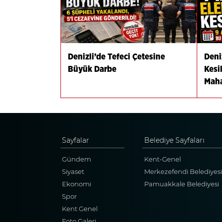
Denizli’de Tefeci Çetesine
Deniz
Büyük Darbe
Kesi
Maha
Sayfalar
Belediye Sayfaları
Gündem
Kent-Genel
Siyaset
Merkezefendi Belediyesi
Ekonomi
Pamuakkale Belediyesi
Spor
Kent Genel
Foto Galeri