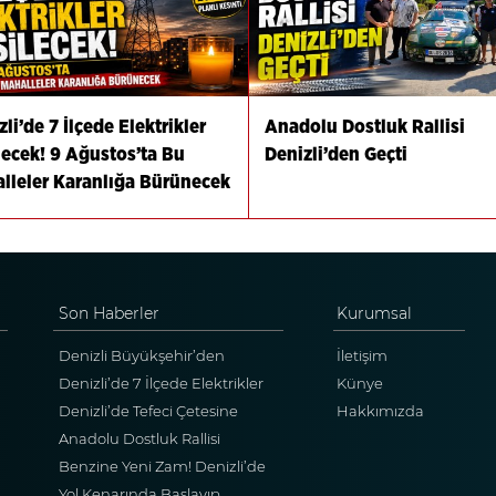
li’de 7 İlçede Elektrikler
Anadolu Dostluk Rallisi
lecek! 9 Ağustos’ta Bu
Denizli’den Geçti
lleler Karanlığa Bürünecek
Son Haberler
Kurumsal
Denizli Büyükşehir’den
İletişim
Buldan’a 160 Milyon Tl’lik Dev
Denizli’de 7 İlçede Elektrikler
Künye
Yatırım Hamlesi
Kesilecek! 9 Ağustos’ta Bu
Denizli’de Tefeci Çetesine
Hakkımızda
Mahalleler Karanlığa
Büyük Darbe
Anadolu Dostluk Rallisi
Bürünecek
Denizli’den Geçti
Benzine Yeni Zam! Denizli’de
Litre Fiyatı 70 Tl’yi Aşıyor
Yol Kenarında Başlayıp