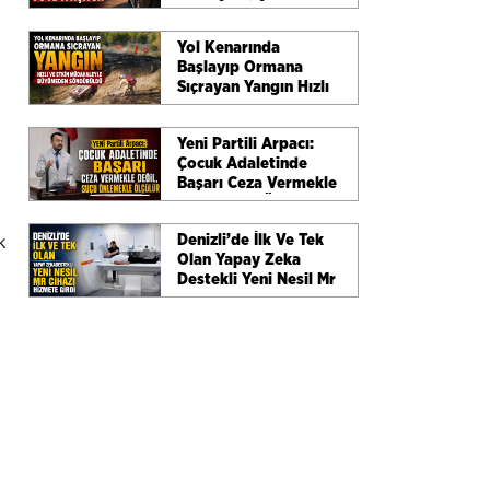
Yol Kenarında
Başlayıp Ormana
Sıçrayan Yangın Hızlı
Ve Etkin Müdahaleyle
Büyümeden
Yeni Partili Arpacı:
Söndürüldü
Çocuk Adaletinde
Başarı Ceza Vermekle
Değil, Suçu Önlemekle
Ölçülür
k
Denizli’de İlk Ve Tek
Olan Yapay Zeka
Destekli Yeni Nesil Mr
Cihazı Hizmete Girdi