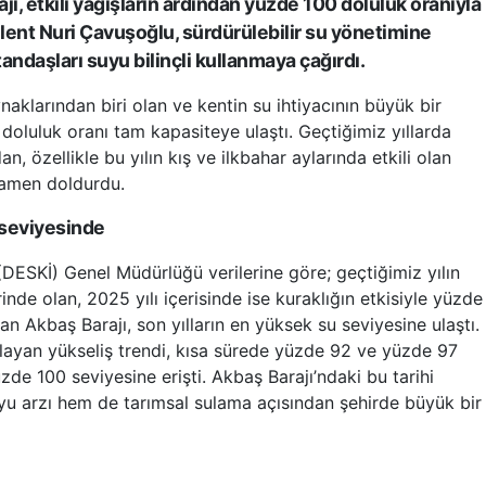
jı, etkili yağışların ardından yüzde 100 doluluk oranıyla
lent Nuri Çavuşoğlu, sürdürülebilir su yönetimine
tandaşları suyu bilinçli kullanmaya çağırdı.
naklarından biri olan ve kentin su ihtiyacının büyük bir
 doluluk oranı tam kapasiteye ulaştı. Geçtiğimiz yıllarda
n, özellikle bu yılın kış ve ilkbahar aylarında etkili olan
mamen doldurdu.
 seviyesinde
(DESKİ) Genel Müdürlüğü verilerine göre; geçtiğimiz yılın
de olan, 2025 yılı içerisinde ise kuraklığın etkisiyle yüzde
n Akbaş Barajı, son yılların en yüksek su seviyesine ulaştı.
layan yükseliş trendi, kısa sürede yüzde 92 ve yüzde 97
üzde 100 seviyesine erişti. Akbaş Barajı’ndaki bu tarihi
u arzı hem de tarımsal sulama açısından şehirde büyük bir