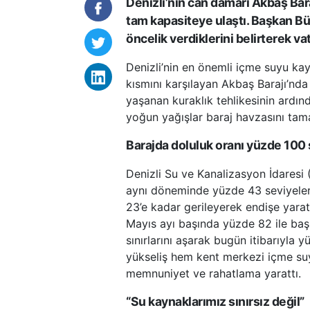
Denizli’nin can damarı Akbaş Bara
tam kapasiteye ulaştı. Başkan Bü
öncelik verdiklerini belirterek va
Denizli’nin en önemli içme suyu kay
kısmını karşılayan Akbaş Barajı’nda
yaşanan kuraklık tehlikesinin ardında
yoğun yağışlar baraj havzasını ta
Barajda doluluk oranı yüzde 100
Denizli Su ve Kanalizasyon İdaresi 
aynı döneminde yüzde 43 seviyelerin
23’e kadar gerileyerek endişe yarata
Mayıs ayı başında yüzde 82 ile baş
sınırlarını aşarak bugün itibarıyla y
yükseliş hem kent merkezi içme suy
memnuniyet ve rahatlama yarattı.
“Su kaynaklarımız sınırsız değil”